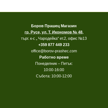
Боров
Прашец Магазин
гр. Русе, ул. Т. Икономов № 48
,
търг. к-с „ Чародейка“ ет.2, офис №13
+
359 877 449 233
office@borov-prashec.com
Работно време
Понеделник – Петък:
10:00-16:00
Събота: 10:00-12:00