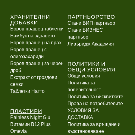
ХРАНИТЕЛНИ
ПАРТНЬОРСТВО
ДОБАВКИ
Стани ВИП партньор
Боров прашец таблетки
Стани БИЗНЕС
Бамбук на здравето
партньор
Боров прашец на прах
Ливъридж Академия
Боров прашец с
олигозахариди
ПОЛИТИКИ И
Боров прашец за черен
ОБЩИ УСЛОВИЯ
дроб
Общи условия
Екстракт от гроздови
Политика за
семки
поверителност
Таблетки Натто
Политика за бисквитките
Права на потребителите
ПЛАСТИРИ
УСЛОВИЯ ЗА
Painless Night Glu
ДОСТАВКА
Витамин B12 Plus
Политика за връщане и
Оmevia
възстановяване