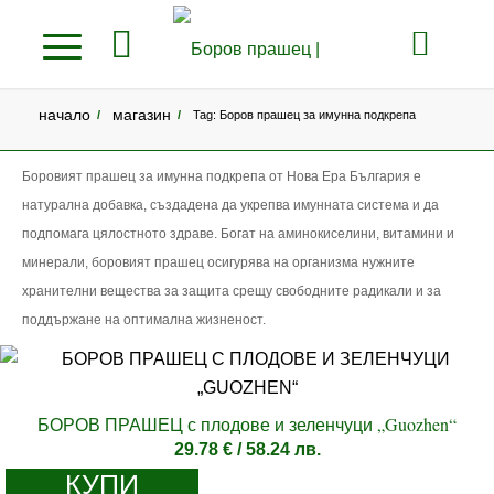
начало
магазин
/
/
Tag: Боров прашец за имунна подкрепа
Боровият прашец за имунна подкрепа от Нова Ера България е
натурална добавка, създадена да укрепва имунната система и да
подпомага цялостното здраве. Богат на аминокиселини, витамини и
минерали, боровият прашец осигурява на организма нужните
хранителни вещества за защита срещу свободните радикали и за
поддържане на оптимална жизненост.
БОРОВ ПРАШЕЦ с плодове и зеленчуци „Guozhen“
29.78
€
/ 58.24 лв.
КУПИ