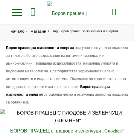
начало
магазин
/
/
Tag: Боров прашец за жизненост и енергия
Боров прашец за жизненост и енергия
осигурява натурална подкрепа
за тялото с богато съдържание на витамини, минерали и
аминокиселини. Повишава издръжливостта, намалява умората и
подпомага метаболизма. Благоприятства хормоналния баланс,
детоксикацията и имунната система. Подходящ за хора с натоварено
ежедневие, спортисти и активни личности.
Боров прашец за
жизненост и енергия
се усвоява лесно и осигурява цялостна подкрепа
за организма.
БОРОВ ПРАШЕЦ с плодове и зеленчуци „Guozhen“