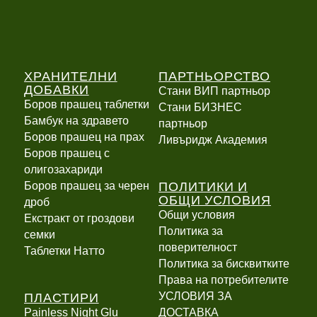
ХРАНИТЕЛНИ
ПАРТНЬОРСТВО
ДОБАВКИ
Стани ВИП партньор
Боров прашец таблетки
Стани БИЗНЕС
Бамбук на здравето
партньор
Боров прашец на прах
Ливъридж Академия
Боров прашец с
олигозахариди
ПОЛИТИКИ И
Боров прашец за черен
ОБЩИ УСЛОВИЯ
дроб
Общи условия
Екстракт от гроздови
Политика за
семки
поверителност
Таблетки Натто
Политика за бисквитките
Права на потребителите
ПЛАСТИРИ
УСЛОВИЯ ЗА
Painless Night Glu
ДОСТАВКА