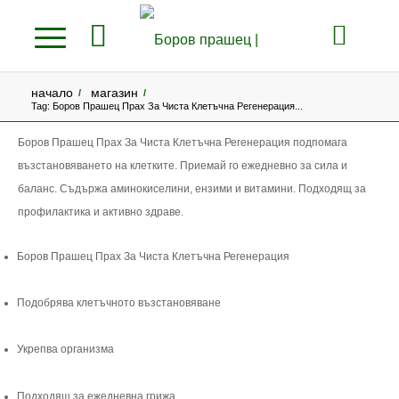
начало
магазин
/
/
Tag: Боров Прашец Прах За Чиста Клетъчна Регенерация...
Боров Прашец Прах За Чиста Клетъчна Регенерация подпомага
възстановяването на клетките. Приемай го ежедневно за сила и
баланс. Съдържа аминокиселини, ензими и витамини. Подходящ за
профилактика и активно здраве.
Боров Прашец Прах За Чиста Клетъчна Регенерация
Подобрява клетъчното възстановяване
Укрепва организма
Подходящ за ежедневна грижа