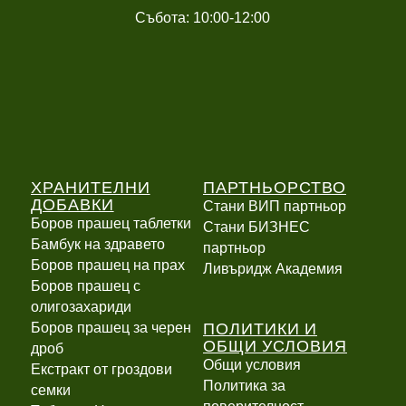
Събота: 10:00-12:00
ХРАНИТЕЛНИ
ПАРТНЬОРСТВО
ДОБАВКИ
Стани ВИП партньор
Боров прашец таблетки
Стани БИЗНЕС
Бамбук на здравето
партньор
Боров прашец на прах
Ливъридж Академия
Боров прашец с
олигозахариди
ПОЛИТИКИ И
Боров прашец за черен
ОБЩИ УСЛОВИЯ
дроб
Общи условия
Екстракт от гроздови
Политика за
семки