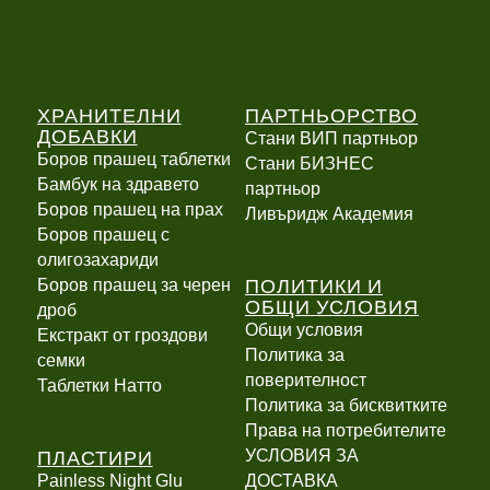
ХРАНИТЕЛНИ
ПАРТНЬОРСТВО
ДОБАВКИ
Стани ВИП партньор
Боров прашец таблетки
Стани БИЗНЕС
Бамбук на здравето
партньор
Боров прашец на прах
Ливъридж Академия
Боров прашец с
олигозахариди
ПОЛИТИКИ И
Боров прашец за черен
ОБЩИ УСЛОВИЯ
дроб
Общи условия
Екстракт от гроздови
Политика за
семки
поверителност
Таблетки Натто
Политика за бисквитките
Права на потребителите
ПЛАСТИРИ
УСЛОВИЯ ЗА
Painless Night Glu
ДОСТАВКА