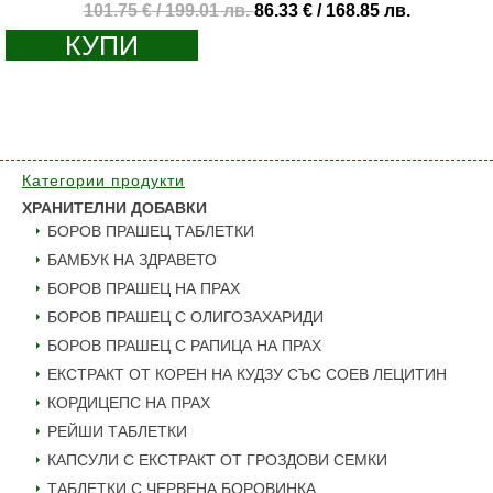
Original
Текущата
101.75
€
/ 199.01 лв.
86.33
€
/ 168.85 лв.
price
цена
КУПИ
was:
е:
101.75 €
86.33 €
/
/
199.01 лв..
168.85 лв.
Категории продукти
ХРАНИТЕЛНИ ДОБАВКИ
БОРОВ ПРАШЕЦ ТАБЛЕТКИ
БАМБУК НА ЗДРАВЕТО
БОРОВ ПРАШЕЦ НА ПРАХ
БОРОВ ПРАШЕЦ С ОЛИГОЗАХАРИДИ
БОРОВ ПРАШЕЦ С РАПИЦА НА ПРАХ
ЕКСТРАКТ ОТ КОРЕН НА КУДЗУ СЪС СОЕВ ЛЕЦИТИН
КОРДИЦЕПС НА ПРАХ
РЕЙШИ ТАБЛЕТКИ
КАПСУЛИ С ЕКСТРАКТ ОТ ГРОЗДОВИ СЕМКИ
ТАБЛЕТКИ С ЧЕРВЕНА БОРОВИНКА