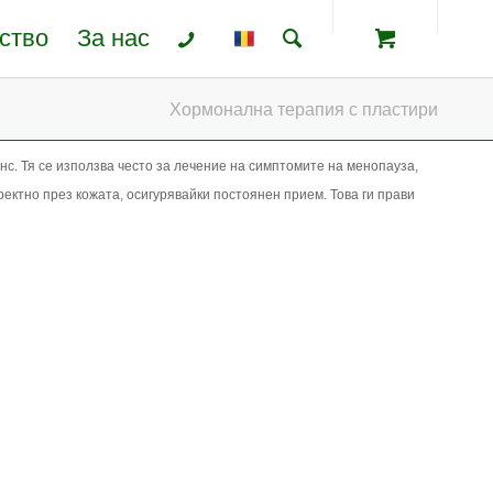
ство
За нас
Хормонална терапия с пластири
с. Тя се използва често за лечение на симптомите на менопауза,
ктно през кожата, осигурявайки постоянен прием. Това ги прави