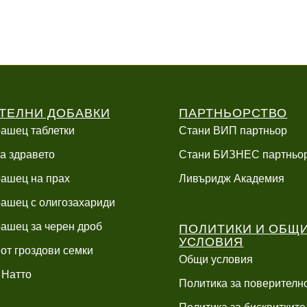
ТЕЛНИ ДОБАВКИ
ПАРТНЬОРСТВО
ашец таблетки
Стани ВИП партньор
а здравето
Стани БИЗНЕС партньо
ашец на прах
Ливъридж Академия
ашец с олигозахариди
ПОЛИТИКИ И ОБЩ
ашец за черен дроб
УСЛОВИЯ
 от гроздови семки
Общи условия
 Натто
Политика за поверителн