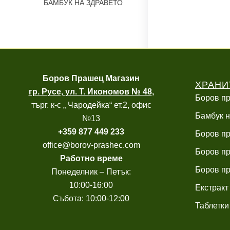
БАМБУК НА ЗДРАВЕТО
Боров
Прашец Магазин
ХРАНИ
гр. Русе, ул. Т. Икономов № 48
,
Боров пр
търг. к-с „ Чародейка“ ет.2, офис
Бамбук н
№13
+
359 877 449 233
Боров пр
office@borov-prashec.com
Боров пр
Работно време
Боров пр
Понеделник – Петък:
10:00-16:00
Екстракт
Събота: 10:00-12:00
Таблетки