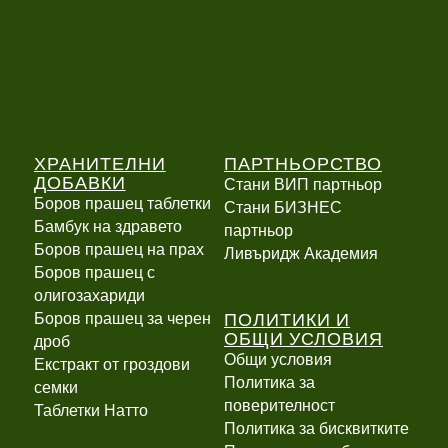
ХРАНИТЕЛНИ
ПАРТНЬОРСТВО
ДОБАВКИ
Стани ВИП партньор
Боров прашец таблетки
Стани БИЗНЕС
Бамбук на здравето
партньор
Боров прашец на прах
Ливъридж Академия
Боров прашец с
олигозахариди
ПОЛИТИКИ И
Боров прашец за черен
ОБЩИ УСЛОВИЯ
дроб
Общи условия
Екстракт от гроздови
Политика за
семки
поверителност
Таблетки Натто
Политика за бисквитките