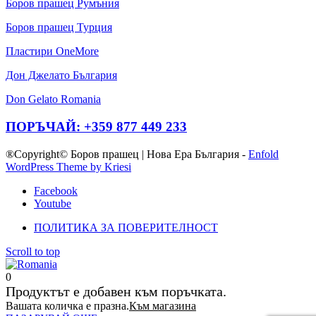
Боров прашец Румъния
Боров прашец Турция
Пластири OneMore
Дон Джелато България
Don Gelato Romania
ПОРЪЧАЙ: +359 877 449 233
®Copyright© Боров прашец | Нова Ера България -
Enfold
WordPress Theme by Kriesi
Facebook
Youtube
ПОЛИТИКА ЗА ПОВЕРИТЕЛНОСТ
Scroll to top
0
Продуктът е добавен към поръчката.
Вашата количка е празна.
Към магазина