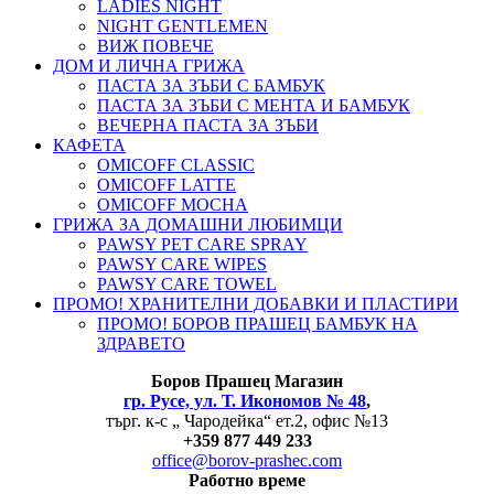
LADIES NIGHT
NIGHT GENTLEMEN
ВИЖ ПОВЕЧЕ
ДОМ И ЛИЧНА ГРИЖА
ПАСТА ЗА ЗЪБИ С БАМБУК
ПАСТА ЗА ЗЪБИ С МЕНТА И БАМБУК
ВЕЧЕРНА ПАСТА ЗА ЗЪБИ
КАФЕТА
OMICOFF CLASSIC
OMICOFF LATTE
OMICOFF MOCHA
ГРИЖА ЗА ДОМАШНИ ЛЮБИМЦИ
PAWSY PET CARE SPRAY
PAWSY CARE WIPES
PAWSY CARE TOWEL
ПРОМО! ХРАНИТЕЛНИ ДОБАВКИ И ПЛАСТИРИ
ПРОМО! БОРОВ ПРАШЕЦ БАМБУК НА
ЗДРАВЕТО
Боров
Прашец Магазин
гр. Русе, ул. Т. Икономов № 48
,
търг. к-с „ Чародейка“ ет.2, офис №13
+
359 877 449 233
office@borov-prashec.com
Работно време