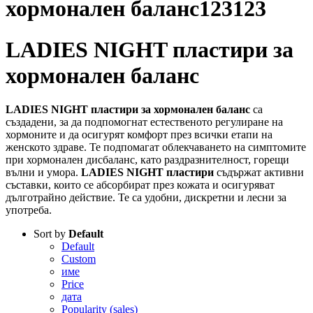
хормонален баланс123123
LADIES NIGHT пластири за
хормонален баланс
LADIES NIGHT пластири за хормонален баланс
са
създадени, за да подпомогнат естественото регулиране на
хормоните и да осигурят комфорт през всички етапи на
женското здраве. Те подпомагат облекчаването на симптомите
при хормонален дисбаланс, като раздразнителност, горещи
вълни и умора.
LADIES NIGHT пластири
съдържат активни
съставки, които се абсорбират през кожата и осигуряват
дълготрайно действие. Те са удобни, дискретни и лесни за
употреба.
Sort by
Default
Default
Custom
име
Price
дата
Popularity (sales)