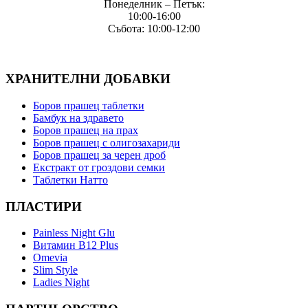
Понеделник – Петък:
10:00-16:00
Събота: 10:00-12:00
ХРАНИТЕЛНИ ДОБАВКИ
Боров прашец таблетки
Бамбук на здравето
Боров прашец на прах
Боров прашец с олигозахариди
Боров прашец за черен дроб
Екстракт от гроздови семки
Таблетки Натто
ПЛАСТИРИ
Painless Night Glu
Витамин B12 Plus
Оmevia
Slim Style
Ladies Night