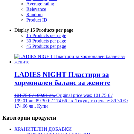
Average rating
Relevance
Random
Product ID
Display
15 Products per page
15 Products per page
30 Products per page
45 Products per page
LADIES NIGHT Пластири за
хормонален баланс за жените
101.75
€
/ 199.01 лв.
Original price was: 101.75 € /
199.01 лв..
89.30
€
/ 174.66 лв.
Текущата цена е: 89.30 € /
174.66 лв..
Купи
Категории продукти
ХРАНИТЕЛНИ ДОБАВКИ