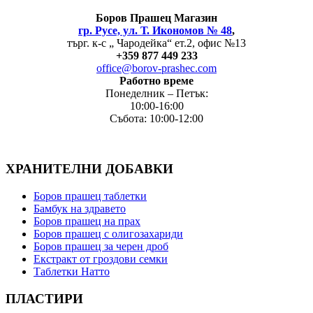
Боров
Прашец Магазин
гр. Русе, ул. Т. Икономов № 48
,
търг. к-с „ Чародейка“ ет.2, офис №13
+
359 877 449 233
office@borov-prashec.com
Работно време
Понеделник – Петък:
10:00-16:00
Събота: 10:00-12:00
ХРАНИТЕЛНИ ДОБАВКИ
Боров прашец таблетки
Бамбук на здравето
Боров прашец на прах
Боров прашец с олигозахариди
Боров прашец за черен дроб
Екстракт от гроздови семки
Таблетки Натто
ПЛАСТИРИ