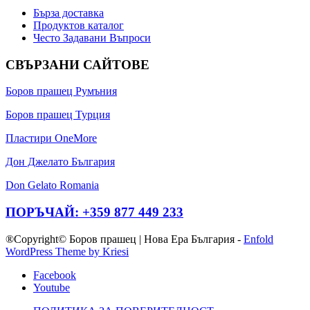
Бърза доставка
Продуктов каталог
Често Задавани Въпроси
СВЪРЗАНИ САЙТОВЕ
Боров прашец Румъния
Боров прашец Турция
Пластири OneMore
Дон Джелато България
Don Gelato Romania
ПОРЪЧАЙ: +359 877 449 233
®Copyright© Боров прашец | Нова Ера България -
Enfold
WordPress Theme by Kriesi
Facebook
Youtube