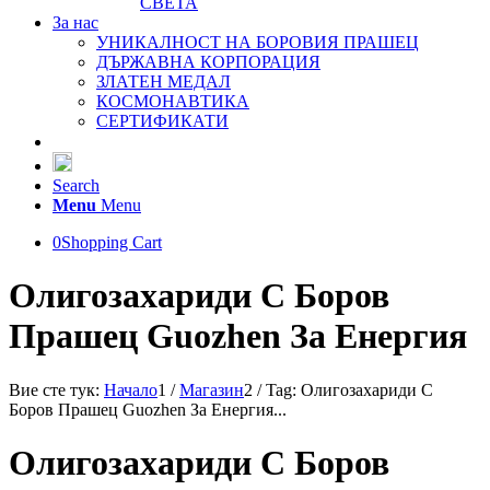
СВЕТА
За нас
УНИКАЛНОСТ НА БОРОВИЯ ПРАШЕЦ
ДЪРЖАВНА КОРПОРАЦИЯ
ЗЛАТЕН МЕДАЛ
КОСМОНАВТИКА
СЕРТИФИКАТИ
Search
Menu
Menu
0
Shopping Cart
Олигозахариди С Боров
Прашец Guozhen За Енергия
Вие сте тук:
Начало
1
/
Магазин
2
/
Tag: Олигозахариди С
Боров Прашец Guozhen За Енергия...
Олигозахариди С Боров