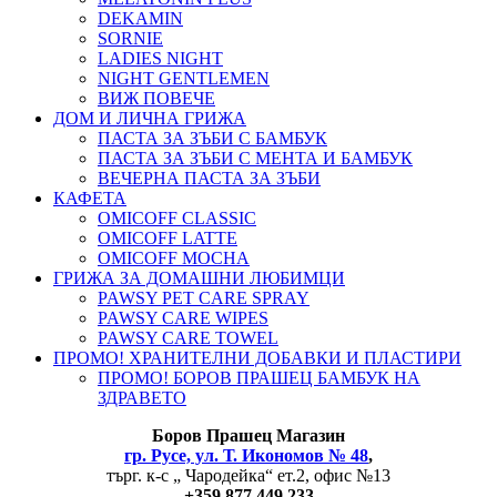
DEKAMIN
SORNIE
LADIES NIGHT
NIGHT GENTLEMEN
ВИЖ ПОВЕЧЕ
ДОМ И ЛИЧНА ГРИЖА
ПАСТА ЗА ЗЪБИ С БАМБУК
ПАСТА ЗА ЗЪБИ С МЕНТА И БАМБУК
ВЕЧЕРНА ПАСТА ЗА ЗЪБИ
КАФЕТА
OMICOFF CLASSIC
OMICOFF LATTE
OMICOFF MOCHA
ГРИЖА ЗА ДОМАШНИ ЛЮБИМЦИ
PAWSY PET CARE SPRAY
PAWSY CARE WIPES
PAWSY CARE TOWEL
ПРОМО! ХРАНИТЕЛНИ ДОБАВКИ И ПЛАСТИРИ
ПРОМО! БОРОВ ПРАШЕЦ БАМБУК НА
ЗДРАВЕТО
Боров
Прашец Магазин
гр. Русе, ул. Т. Икономов № 48
,
търг. к-с „ Чародейка“ ет.2, офис №13
+
359 877 449 233