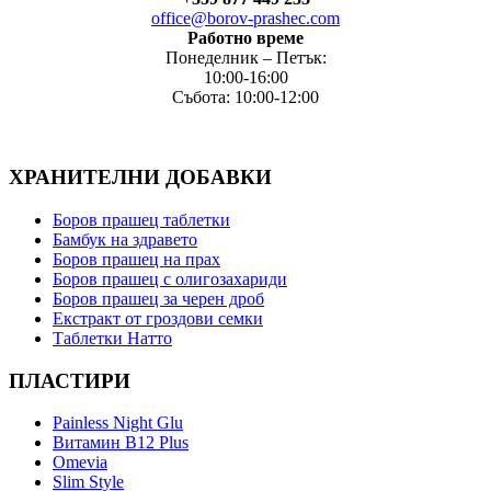
office@borov-prashec.com
Работно време
Понеделник – Петък:
10:00-16:00
Събота: 10:00-12:00
ХРАНИТЕЛНИ ДОБАВКИ
Боров прашец таблетки
Бамбук на здравето
Боров прашец на прах
Боров прашец с олигозахариди
Боров прашец за черен дроб
Екстракт от гроздови семки
Таблетки Натто
ПЛАСТИРИ
Painless Night Glu
Витамин B12 Plus
Оmevia
Slim Style