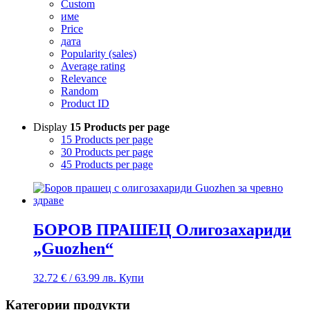
Custom
име
Price
дата
Popularity (sales)
Average rating
Relevance
Random
Product ID
Display
15 Products per page
15 Products per page
30 Products per page
45 Products per page
БОРОВ ПРАШЕЦ Олигозахариди
„Guozhen“
32.72
€
/ 63.99 лв.
Купи
Категории продукти