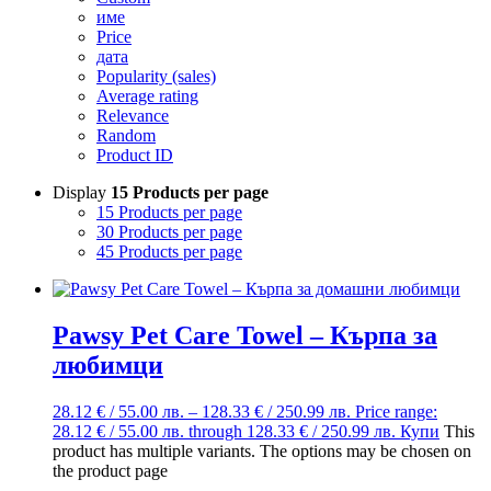
име
Price
дата
Popularity (sales)
Average rating
Relevance
Random
Product ID
Display
15 Products per page
15 Products per page
30 Products per page
45 Products per page
Pawsy Pet Care Towel – Кърпа за
любимци
28.12
€
/ 55.00 лв.
–
128.33
€
/ 250.99 лв.
Price range:
28.12 € / 55.00 лв. through 128.33 € / 250.99 лв.
Купи
This
product has multiple variants. The options may be chosen on
the product page