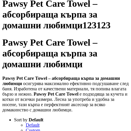
Pawsy Pet Care Towel –
абсорбираща кърпа за
домашни любимци123123
Pawsy Pet Care Towel –
абсорбираща кърпа за
домашни любимци
Pawsy Pet Care Towel – абсорбираща кърпа за домашни
любимци
осигурява максимално ефективно подсушаване след
баня. Изработена от качествени материали, тя попива влагата
бързо и нежно.
Pawsy Pet Care Towel
е подходяща за кучета и
котки от всички размери. Лесна за употреба и удобна за
носене, тази кърпа е перфектният аксесоар за всяко
домакинство с домашни любимци.
Sort by
Default
Default
Custom