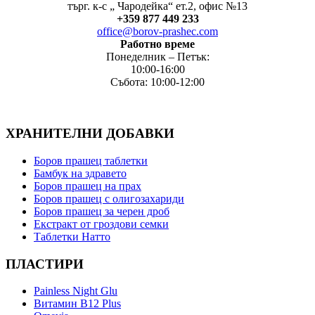
търг. к-с „ Чародейка“ ет.2, офис №13
+
359 877 449 233
office@borov-prashec.com
Работно време
Понеделник – Петък:
10:00-16:00
Събота: 10:00-12:00
ХРАНИТЕЛНИ ДОБАВКИ
Боров прашец таблетки
Бамбук на здравето
Боров прашец на прах
Боров прашец с олигозахариди
Боров прашец за черен дроб
Екстракт от гроздови семки
Таблетки Натто
ПЛАСТИРИ
Painless Night Glu
Витамин B12 Plus