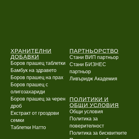
ХРАНИТЕЛНИ
ПАРТНЬОРСТВО
ДОБАВКИ
Стани ВИП партньор
Боров прашец таблетки
Стани БИЗНЕС
Бамбук на здравето
партньор
Боров прашец на прах
Ливъридж Академия
Боров прашец с
олигозахариди
ПОЛИТИКИ И
Боров прашец за черен
ОБЩИ УСЛОВИЯ
дроб
Общи условия
Екстракт от гроздови
Политика за
семки
поверителност
Таблетки Натто
Политика за бисквитките