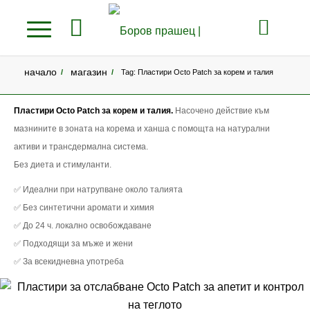
начало
магазин
/
/
Tag: Пластири Octo Patch за корем и талия
Пластири Octo Patch за корем и талия.
Насочено действие към
мазнините в зоната на корема и ханша с помощта на натурални
активи и трансдермална система.
Без диета и стимуланти.
✅ Идеални при натрупване около талията
✅ Без синтетични аромати и химия
✅ До 24 ч. локално освобождаване
✅ Подходящи за мъже и жени
✅ За всекидневна употреба