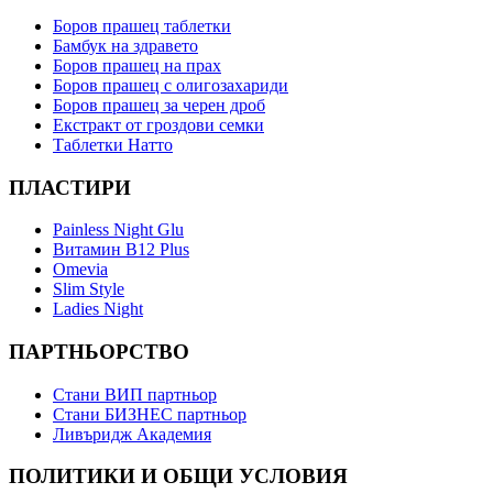
Боров прашец таблетки
Бамбук на здравето
Боров прашец на прах
Боров прашец с олигозахариди
Боров прашец за черен дроб
Екстракт от гроздови семки
Таблетки Натто
ПЛАСТИРИ
Painless Night Glu
Витамин B12 Plus
Оmevia
Slim Style
Ladies Night
ПАРТНЬОРСТВО
Стани ВИП партньор
Стани БИЗНЕС партньор
Ливъридж Академия
ПОЛИТИКИ И ОБЩИ УСЛОВИЯ