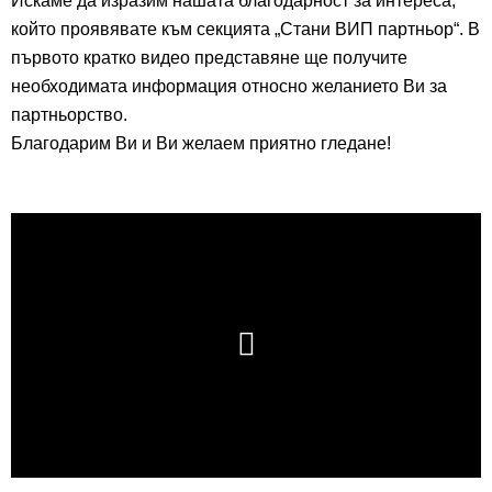
Искаме да изразим нашата благодарност за интереса,
който проявявате към секцията „Стани ВИП партньор“. В
първото кратко видео представяне ще получите
необходимата информация относно желанието Ви за
партньорство.
Благодарим Ви и Ви желаем приятно гледане!