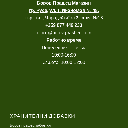
Боров
Прашец Магазин
гр. Русе, ул. Т. Икономов № 48
,
търг. к-с „ Чародейка“ ет.2, офис №13
+
359 877 449 233
office@borov-prashec.com
Работно време
Понеделник – Петък:
10:00-16:00
Събота: 10:00-12:00
ХРАНИТЕЛНИ ДОБАВКИ
Боров прашец таблетки