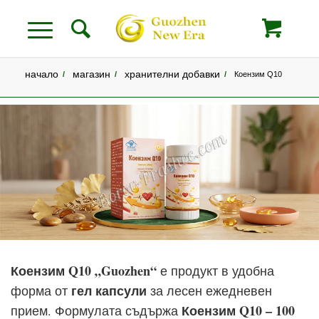
начало
магазин
хранителни добавки
/
/
/
Коензим Q10
Коензим Q10 „Guozhen“
е продукт в удобна
гел капсули
форма от
за лесен ежедневен
Коензим Q10 – 100
прием. Формулата съдържа