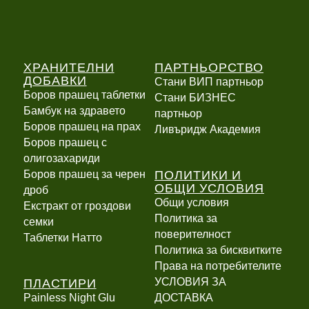
ХРАНИТЕЛНИ
ПАРТНЬОРСТВО
ДОБАВКИ
Стани ВИП партньор
Боров прашец таблетки
Стани БИЗНЕС
Бамбук на здравето
партньор
Боров прашец на прах
Ливъридж Академия
Боров прашец с
олигозахариди
ПОЛИТИКИ И
Боров прашец за черен
ОБЩИ УСЛОВИЯ
дроб
Общи условия
Екстракт от гроздови
Политика за
семки
поверителност
Таблетки Натто
Политика за бисквитките
Права на потребителите
ПЛАСТИРИ
УСЛОВИЯ ЗА
Painless Night Glu
ДОСТАВКА