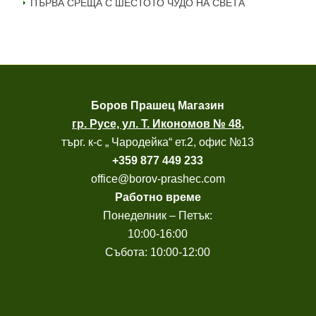
ПЪРВА СРЕЩА С ШЕСТОТО ЧУДО НА СВЕТА
Боров
Прашец Магазин
гр. Русе, ул. Т. Икономов № 48
,
търг. к-с „ Чародейка“ ет.2, офис №13
+
359 877 449 233
office@borov-prashec.com
Работно време
Понеделник – Петък:
10:00-16:00
Събота: 10:00-12:00