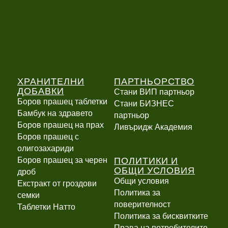
ХРАНИТЕЛНИ
ПАРТНЬОРСТВО
ДОБАВКИ
Стани ВИП партньор
Боров прашец таблетки
Стани БИЗНЕС
Бамбук на здравето
партньор
Боров прашец на прах
Ливъридж Академия
Боров прашец с
олигозахариди
ПОЛИТИКИ И
Боров прашец за черен
ОБЩИ УСЛОВИЯ
дроб
Общи условия
Екстракт от гроздови
Политика за
семки
поверителност
Таблетки Натто
Политика за бисквитките
Права на потребителите