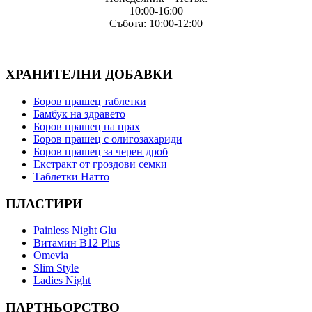
10:00-16:00
Събота: 10:00-12:00
ХРАНИТЕЛНИ ДОБАВКИ
Боров прашец таблетки
Бамбук на здравето
Боров прашец на прах
Боров прашец с олигозахариди
Боров прашец за черен дроб
Екстракт от гроздови семки
Таблетки Натто
ПЛАСТИРИ
Painless Night Glu
Витамин B12 Plus
Оmevia
Slim Style
Ladies Night
ПАРТНЬОРСТВО