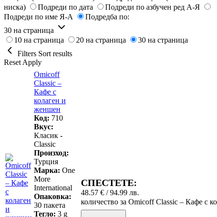
ниска)
Подреди по дата
Подреди по азбучен ред А-Я
Подреди по име Я-А
Подредба по:
30 на страница
10 на страница
20 на страница
30 на страница
Filters
Sort results
Reset
Apply
Omicoff
Classic –
Кафе с
колаген и
женшен
Код:
710
Вкус:
Класик -
Classic
Произход:
Турция
Марка:
One
More
СПЕСТЕТЕ:
International
48.57
€
/ 94.99 лв.
Опаковка:
количество за Omicoff Classic – Кафе с 
30 пакета
Тегло:
3 g