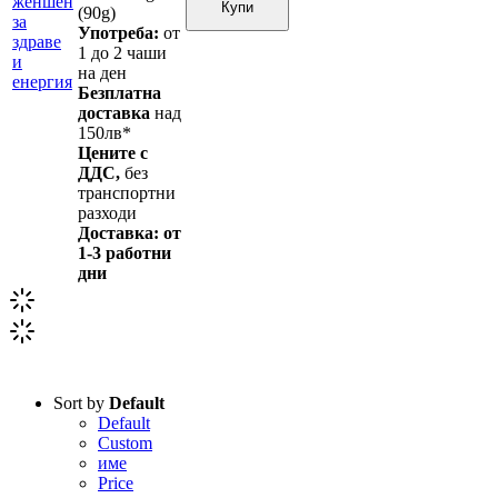
Купи
(90g)
Употреба:
от
1 до 2 чаши
на ден
Безплатна
доставка
над
150лв*
Цените с
ДДС,
без
транспортни
разходи
Доставка: от
1-3 работни
дни
Sort by
Default
Default
Custom
име
Price