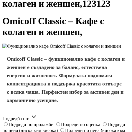
колаген и женшен,123123
Omicoff Classic – Кафе с
колаген и женшен,
Omicoff Classic – функционално кафе с колаген и
женшен
е създадено за
баланс
,
естествена
енергия
и
жизненост
. Формулата подпомага
концентрацията
и поддържа
красотата отвътре
с всяка чаша.
Перфектен избор
за активен ден и
хармонично усещане.
Подредба по:
Подреди по продажби
Подреди по оценка
Подреди
по цена (ниска към висока)
Подреди по цена (висока към