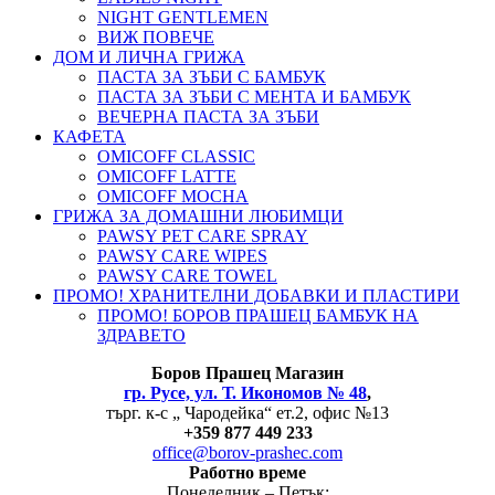
NIGHT GENTLEMEN
ВИЖ ПОВЕЧЕ
ДОМ И ЛИЧНА ГРИЖА
ПАСТА ЗА ЗЪБИ С БАМБУК
ПАСТА ЗА ЗЪБИ С МЕНТА И БАМБУК
ВЕЧЕРНА ПАСТА ЗА ЗЪБИ
КАФЕТА
OMICOFF CLASSIC
OMICOFF LATTE
OMICOFF MOCHA
ГРИЖА ЗА ДОМАШНИ ЛЮБИМЦИ
PAWSY PET CARE SPRAY
PAWSY CARE WIPES
PAWSY CARE TOWEL
ПРОМО! ХРАНИТЕЛНИ ДОБАВКИ И ПЛАСТИРИ
ПРОМО! БОРОВ ПРАШЕЦ БАМБУК НА
ЗДРАВЕТО
Боров
Прашец Магазин
гр. Русе, ул. Т. Икономов № 48
,
търг. к-с „ Чародейка“ ет.2, офис №13
+
359 877 449 233
office@borov-prashec.com
Работно време
Понеделник – Петък: