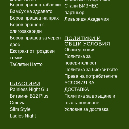
Боров прашец таблетки
Стани БИЗНЕС
Бамбук на здравето
партньор
Боров прашец на прах
Ливъридж Академия
Боров прашец с
олигозахариди
ПОЛИТИКИ И
Боров прашец за черен
ОБЩИ УСЛОВИЯ
дроб
Общи условия
Екстракт от гроздови
Политика за
семки
поверителност
Таблетки Натто
Политика за бисквитките
Права на потребителите
ПЛАСТИРИ
УСЛОВИЯ ЗА
Painless Night Glu
ДОСТАВКА
Витамин B12 Plus
Политика за връщане и
Оmevia
възстановяване
Slim Style
Условия за доставка
Ladies Night