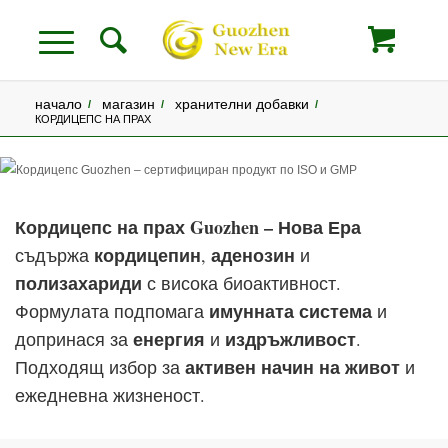
начало
магазин
хранителни добавки
/
/
/
КОРДИЦЕПС НА ПРАХ
Кордицепс на прах Guozhen – Нова Ера
кордицепин
аденозин
съдържа
,
и
полизахариди
с висока биоактивност.
имунната система
Формулата подпомага
и
енергия
издръжливост
допринася за
и
.
активен начин на живот
Подходящ избор за
и
ежедневна жизненост.