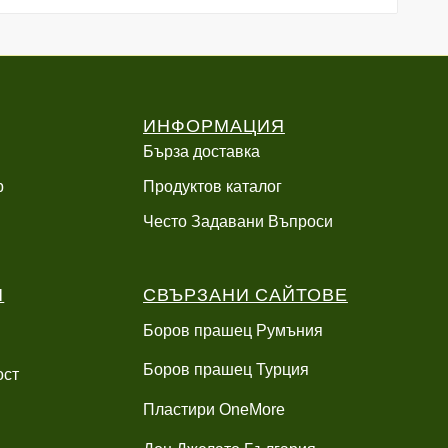
/
/
42.30 €
47.00 €
99.00 лв..
99.00 лв..
/
/
82.73 лв..
91.92 лв..
ИНФОРМАЦИЯ
Бърза доставка
р
Продуктов каталог
Често Задавани Въпроси
И
СВЪРЗАНИ САЙТОВЕ
Боров прашец Румъния
Боров прашец Турция
ост
Пластири OneMore