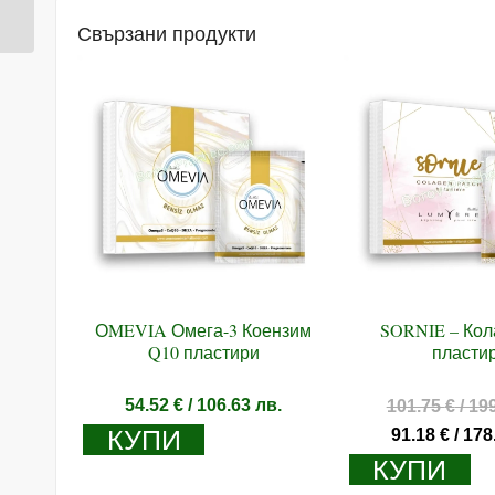
зравословен...
Свързани продукти
ОMEVIA Омега-3 Коензим
SORNIE – Кол
Q10 пластири
пласти
54.52
€
/ 106.63 лв.
101.75
€
/ 19
КУПИ
91.18
€
/ 178
КУПИ