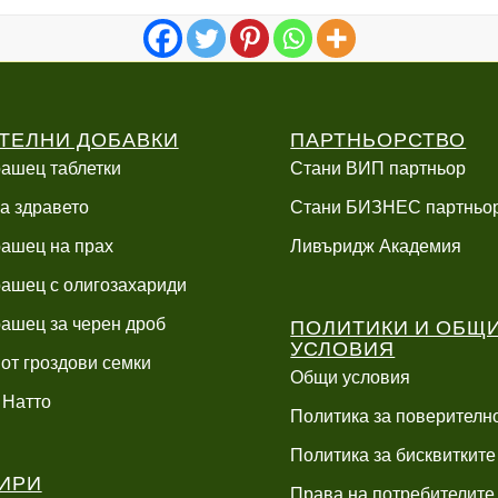
/
/
91.18 €
89.30 €
199.01 лв..
187.00 лв..
/
/
178.33 лв..
174.66 лв..
ТЕЛНИ ДОБАВКИ
ПАРТНЬОРСТВО
ашец таблетки
Стани ВИП партньор
а здравето
Стани БИЗНЕС партньо
ашец на прах
Ливъридж Академия
ашец с олигозахариди
ПОЛИТИКИ И ОБЩ
ашец за черен дроб
УСЛОВИЯ
 от гроздови семки
Общи условия
 Натто
Политика за поверителн
Политика за бисквитките
ИРИ
Права на потребителите