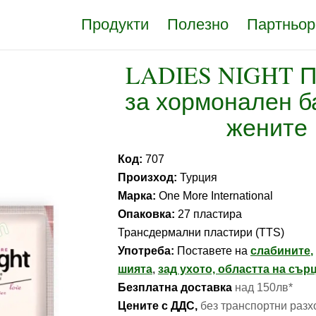
Продукти
Полезно
Партньор
LADIES NIGHT П
за хормонален б
жените
Код:
707
Произход:
Турция
Марка:
One More International
Опаковка:
27 пластира
Трансдермални пластири (TTS)
Употреба:
Поставете на
слабините
,
шията
,
зад ухото,
областта на сър
Безплатна доставка
над 150лв*
Цените с ДДС,
без транспортни раз