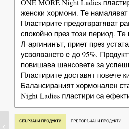
ONE MORE Night Ladies пластир
женски хормони. Те намаляват 
Пластирите предотвратяват ран
спокойно през този период. Те
Л-аргининът, приет през устат
усвояването е до 95%. Продукт
повишава шансовете за успешн
Пластирите доставят повече к
Балансираният хормонален ста
Night Ladies пластири са ефект
MELATONIN PLUS –
СВЪРЗАНИ ПРОДУКТИ
ПРЕПОРЪЧАНИ ПРОДУКТИ
Лепенки за спокоен и