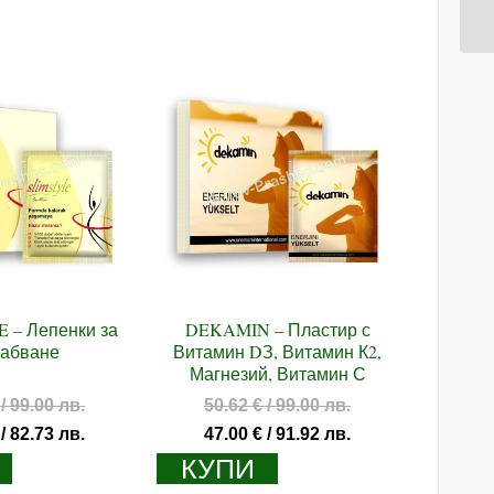
 – Лепенки за
DEKAMIN – Пластир с
лабване
Витамин DЗ, Витамин К2,
Магнезий, Витамин С
Original
Original
/ 99.00 лв.
50.62
€
/ 99.00 лв.
price
price
Текущата
Текущата
/ 82.73 лв.
47.00
€
/ 91.92 лв.
was:
was:
цена
цена
КУПИ
50.62 €
50.62 €
е:
е: