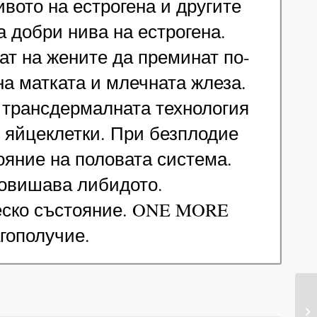
вото на естрогена и другите
 добри нива на естрогена.
ат на жените да преминат по-
на матката и млечната жлеза.
и трансдермалната технология
е яйцеклетки. При безплодие
яние на половата система.
повишава либидото.
ческо състояние. ONE MORE
агополучие.