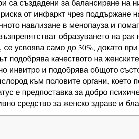
и са създадени за балансиране на ни
риска от инфаркт чрез поддържане на
ното навлизане в менопауза и помаг
 възпрепятстват образуването на рак 
а, се усвоява само до 30%, докато пр
ът подобрява качеството на женскит
о инвитро и подобрява общото състо
ислород към половите органи, което 
тус е предпоставка за добро психи
ивно средство за женско здраве и бл