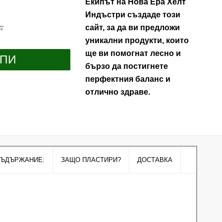
Екипът на Нова Ера Хелт
Индъстри създаде този
Original
.
сайт, за да ви предложи
price
Текущата
уникални продукти, които
was:
цена
ще ви помогнат лесно и
101.75 €
УПИ
е:
бързо да постигнете
/
89.30 €
перфектния баланс и
199.01 лв..
отлично здраве.
174.66 лв..
ЪДЪРЖАНИЕ:
ЗАЩО ПЛАСТИРИ?
ДОСТАВКА