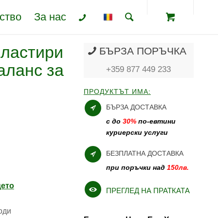
ство
За нас
ластири
БЪРЗА ПОРЪЧКА
аланс за
+359 877 449 233
ПРОДУКТЪТ ИМА:
БЪРЗА ДОСТАВКА
с до
30%
по-евтини
куриерски услуги
БЕЗПЛАТНА ДОСТАВКА
при поръчки над
150лв.
цето
ПРЕГЛЕД НА ПРАТКАТА
ходи