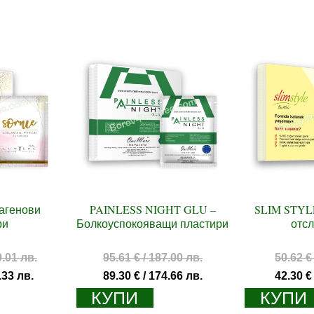
агенови
PAINLESS NIGHT GLU –
SLIM STYLE
ри
Болкоуспокояващи пластири
отс
Original
Original
9.01 лв.
95.61
€
/ 187.00 лв.
50.62
€
price
price
Текущата
Текущата
.33 лв.
89.30
€
/ 174.66 лв.
42.30
€
was:
was:
цена
цена
КУПИ
КУПИ
101.75 €
95.61 €
е:
е: