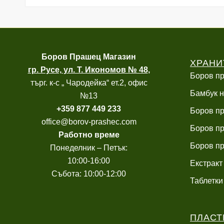
Боров
Прашец Магазин
ХРАНИ
гр. Русе, ул. Т. Икономов № 48
,
Боров пр
търг. к-с „ Чародейка“ ет.2, офис
Бамбук н
№13
+
359 877 449 233
Боров пр
office@borov-prashec.com
Боров пр
Работно време
Боров пр
Понеделник – Петък:
10:00-16:00
Екстракт
Събота: 10:00-12:00
Таблетки
ПЛАСТ