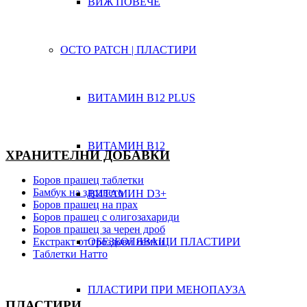
ВИЖ ПОВЕЧЕ
OCTO PATCH | ПЛАСТИРИ
ВИТАМИН B12 PLUS
ВИТАМИН B12
ХРАНИТЕЛНИ ДОБАВКИ
Боров прашец таблетки
Бамбук на здравето
ВИТАМИН D3+
Боров прашец на прах
Боров прашец с олигозахариди
Боров прашец за черен дроб
ОБЕЗБОЛЯВАЩИ ПЛАСТИРИ
Екстракт от гроздови семки
Таблетки Натто
ПЛАСТИРИ ПРИ МЕНОПАУЗА
ПЛАСТИРИ