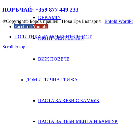
ПОРЪЧАЙ: +359 877 449 233
DEKAMIN
®Copyright© Боров прашец | Нова Ера България -
Enfold WordPr
Facebook
Youtube
ПОЛИТИКА ЗА ПОВЕРИТЕЛНОСТ
NIGHT GENTLEMEN
Scroll to top
ВИЖ ПОВЕЧЕ
ДОМ И ЛИЧНА ГРИЖА
ПАСТА ЗА ЗЪБИ С БАМБУК
ПАСТА ЗА ЗЪБИ МЕНТА И БАМБУК