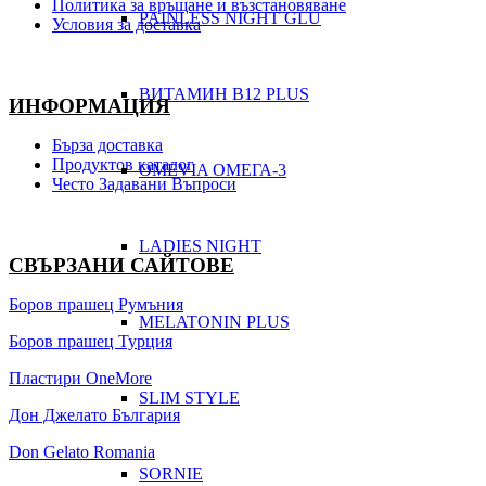
Политика за връщане и възстановяване
PAINLESS NIGHT GLU
Условия за доставка
ВИТАМИН B12 PLUS
ИНФОРМАЦИЯ
Бърза доставка
Продуктов каталог
ОMEVIA ОМЕГА-3
Често Задавани Въпроси
LADIES NIGHT
СВЪРЗАНИ САЙТОВЕ
Боров прашец Румъния
MELATONIN PLUS
Боров прашец Турция
Пластири OneMore
SLIM STYLE
Дон Джелато България
Don Gelato Romania
SORNIE