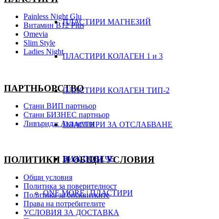
Painless Night Glu
ПЛАСТИРИ МАГНЕЗИЙ
Витамин B12 Plus
Оmevia
Slim Style
Ladies Night
ПЛАСТИРИ КОЛАГЕН 1 и 3
ПАРТНЬОРСТВО
ПЛАСТИРИ КОЛАГЕН ТИП-2
Стани ВИП партньор
Стани БИЗНЕС партньор
Ливъридж Академия
ПЛАСТИРИ ЗА ОТСЛАБВАНЕ
ВИЖ ПОВЕЧЕ
ПОЛИТИКИ И ОБЩИ УСЛОВИЯ
Общи условия
Политика за поверителност
ONE MORE | ПЛАСТИРИ
Политика за бисквитките
Права на потребителите
УСЛОВИЯ ЗА ДОСТАВКА