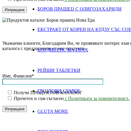
БОРОВ ПРАШЕЦ С ОЛИГОЗАХАРИДИ
ЕКСТРАКТ ОТ КОРЕН НА КУДЗУ СЪС СО
Уважаеми клиенти, Благодарим Ви, че проявявате интерес към 
каталога с предлаганите от нас продукти.
КОРДИЦЕПС НА ПРАХ
РЕЙШИ ТАБЛЕТКИ
Име, Фамилия*
ГРОЗДОВИ СЕМКИ
Получи ПРОДУКТОВ КАТАЛОГ
Прочетох и съм съгласен
с Политиката за поверителнист.
.
GLUTA MORE