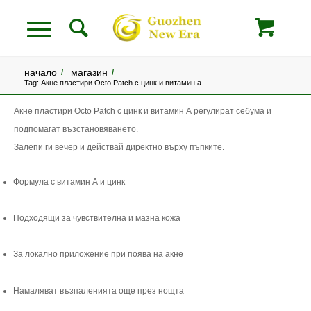
начало
магазин
/
/
Tag: Акне пластири Оcto Рatch с цинк и витамин а...
Акне пластири Octo Patch с цинк и витамин А регулират себума и
подпомагат възстановяването.
Залепи ги вечер и действай директно върху пъпките.
Формула с витамин А и цинк
Подходящи за чувствителна и мазна кожа
За локално приложение при поява на акне
Намаляват възпаленията още през нощта