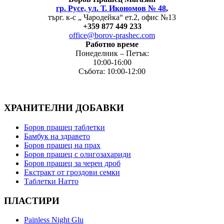
гр. Русе, ул. Т. Икономов № 48
,
търг. к-с „ Чародейка“ ет.2, офис №13
+
359 877 449 233
office@borov-prashec.com
Работно време
Понеделник – Петък:
10:00-16:00
Събота: 10:00-12:00
ХРАНИТЕЛНИ ДОБАВКИ
Боров прашец таблетки
Бамбук на здравето
Боров прашец на прах
Боров прашец с олигозахариди
Боров прашец за черен дроб
Екстракт от гроздови семки
Таблетки Натто
ПЛАСТИРИ
Painless Night Glu