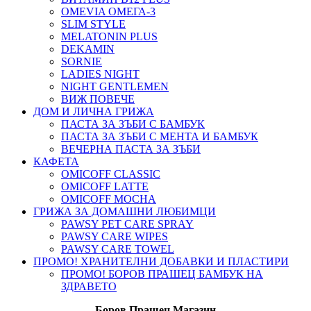
ОMEVIA ОМЕГА-3
SLIM STYLE
MELATONIN PLUS
DEKAMIN
SORNIE
LADIES NIGHT
NIGHT GENTLEMEN
ВИЖ ПОВЕЧЕ
ДОМ И ЛИЧНА ГРИЖА
ПАСТА ЗА ЗЪБИ С БАМБУК
ПАСТА ЗА ЗЪБИ С МЕНТА И БАМБУК
ВЕЧЕРНА ПАСТА ЗА ЗЪБИ
КАФЕТА
OMICOFF CLASSIC
OMICOFF LATTE
OMICOFF MOCHA
ГРИЖА ЗА ДОМАШНИ ЛЮБИМЦИ
PAWSY PET CARE SPRAY
PAWSY CARE WIPES
PAWSY CARE TOWEL
ПРОМО! ХРАНИТЕЛНИ ДОБАВКИ И ПЛАСТИРИ
ПРОМО! БОРОВ ПРАШЕЦ БАМБУК НА
ЗДРАВЕТО
Боров
Прашец Магазин