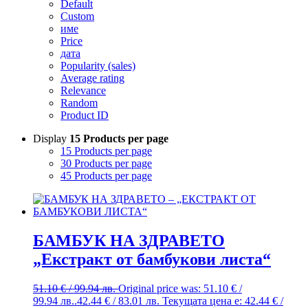
Default
Custom
име
Price
дата
Popularity (sales)
Average rating
Relevance
Random
Product ID
Display
15 Products per page
15 Products per page
30 Products per page
45 Products per page
БАМБУК НА ЗДРАВЕТО
„Екстракт от бамбукови листа“
51.10
€
/ 99.94 лв.
Original price was: 51.10 € /
99.94 лв..
42.44
€
/ 83.01 лв.
Текущата цена е: 42.44 € /