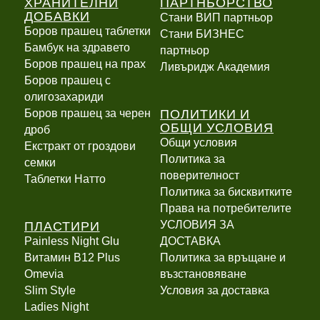
ХРАНИТЕЛНИ
ПАРТНЬОРСТВО
ДОБАВКИ
Стани ВИП партньор
Боров прашец таблетки
Стани БИЗНЕС
Бамбук на здравето
партньор
Боров прашец на прах
Ливъридж Академия
Боров прашец с
олигозахариди
ПОЛИТИКИ И
Боров прашец за черен
ОБЩИ УСЛОВИЯ
дроб
Общи условия
Екстракт от гроздови
Политика за
семки
поверителност
Таблетки Натто
Политика за бисквитките
Права на потребителите
ПЛАСТИРИ
УСЛОВИЯ ЗА
Painless Night Glu
ДОСТАВКА
Витамин B12 Plus
Политика за връщане и
Оmevia
възстановяване
Slim Style
Условия за доставка
Ladies Night