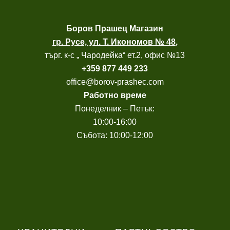
Боров
Прашец Магазин
гр. Русе, ул. Т. Икономов № 48
,
търг. к-с „ Чародейка“ ет.2, офис №13
+
359 877 449 233
office@borov-prashec.com
Работно време
Понеделник – Петък:
10:00-16:00
Събота: 10:00-12:00