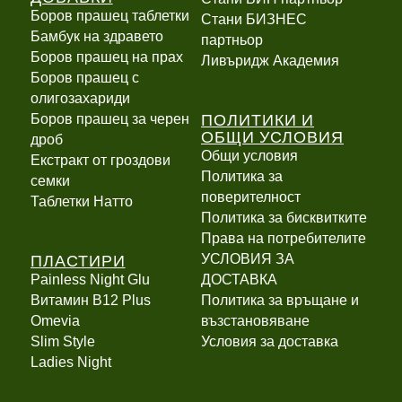
Боров прашец таблетки
Стани БИЗНЕС
Бамбук на здравето
партньор
Боров прашец на прах
Ливъридж Академия
Боров прашец с
олигозахариди
ПОЛИТИКИ И
Боров прашец за черен
ОБЩИ УСЛОВИЯ
дроб
Общи условия
Екстракт от гроздови
Политика за
семки
поверителност
Таблетки Натто
Политика за бисквитките
Права на потребителите
ПЛАСТИРИ
УСЛОВИЯ ЗА
Painless Night Glu
ДОСТАВКА
Витамин B12 Plus
Политика за връщане и
Оmevia
възстановяване
Slim Style
Условия за доставка
Ladies Night