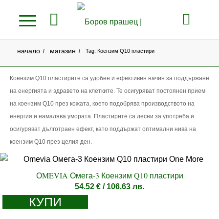
начало
магазин
/
/
Tag: Коензим Q10 пластири
Коензим Q10 пластирите са удобен и ефективен начин за поддържане
на енергията и здравето на клетките. Те осигуряват постоянен прием
на коензим Q10 през кожата, което подобрява производството на
енергия и намалява умората. Пластирите са лесни за употреба и
осигуряват дълготраен ефект, като поддържат оптимални нива на
коензим Q10 през целия ден.
ОMEVIA Омега-3 Коензим Q10 пластири
54.52
€
/ 106.63 лв.
КУПИ