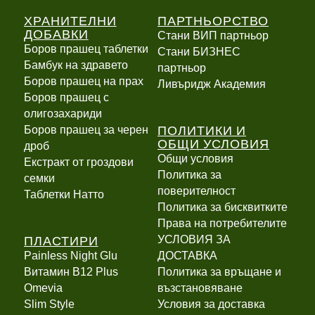
ХРАНИТЕЛНИ
ПАРТНЬОРСТВО
ДОБАВКИ
Стани ВИП партньор
Боров прашец таблетки
Стани БИЗНЕС
Бамбук на здравето
партньор
Боров прашец на прах
Ливъридж Академия
Боров прашец с
олигозахариди
ПОЛИТИКИ И
Боров прашец за черен
ОБЩИ УСЛОВИЯ
дроб
Общи условия
Екстракт от гроздови
Политика за
семки
поверителност
Таблетки Натто
Политика за бисквитките
Права на потребителите
ПЛАСТИРИ
УСЛОВИЯ ЗА
Painless Night Glu
ДОСТАВКА
Витамин B12 Plus
Политика за връщане и
Оmevia
възстановяване
Slim Style
Условия за доставка