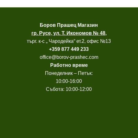
Боров
Прашец Магазин
гр. Русе, ул. Т. Икономов № 48
,
търг. к-с „ Чародейка“ ет.2, офис №13
+
359 877 449 233
office@borov-prashec.com
Работно време
Понеделник – Петък:
10:00-16:00
Събота: 10:00-12:00