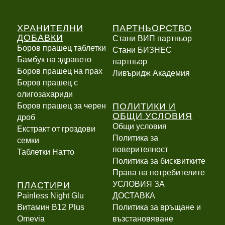
ХРАНИТЕЛНИ
ПАРТНЬОРСТВО
ДОБАВКИ
Стани ВИП партньор
Боров прашец таблетки
Стани БИЗНЕС
Бамбук на здравето
партньор
Боров прашец на прах
Ливъридж Академия
Боров прашец с
олигозахариди
ПОЛИТИКИ И
Боров прашец за черен
ОБЩИ УСЛОВИЯ
дроб
Общи условия
Екстракт от гроздови
Политика за
семки
поверителност
Таблетки Натто
Политика за бисквитките
Права на потребителите
ПЛАСТИРИ
УСЛОВИЯ ЗА
Painless Night Glu
ДОСТАВКА
Витамин B12 Plus
Политика за връщане и
Оmevia
възстановяване