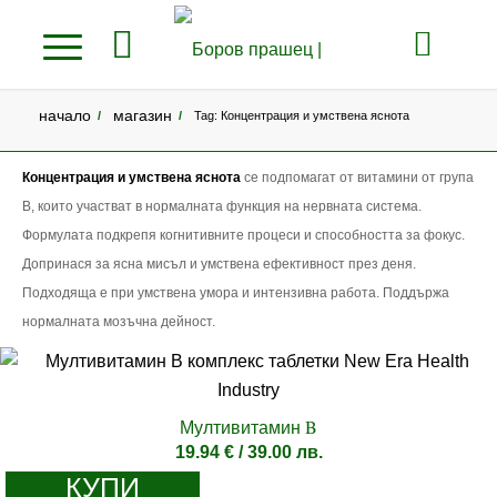
начало
магазин
/
/
Tag: Концентрация и умствена яснота
Концентрация и умствена яснота
се подпомагат от витамини от група
B, които участват в нормалната функция на нервната система.
Формулата подкрепя когнитивните процеси и способността за фокус.
Допринася за ясна мисъл и умствена ефективност през деня.
Подходяща е при умствена умора и интензивна работа. Поддържа
нормалната мозъчна дейност.
Мултивитамин B
19.94
€
/ 39.00 лв.
КУПИ