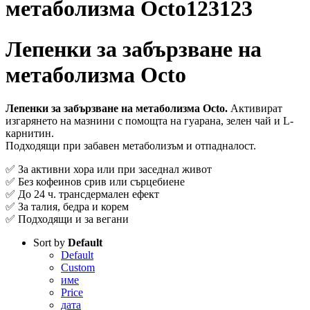
метаболизма Octo123123
Лепенки за забързване на
метаболизма Octo
Лепенки за забързване на метаболизма Octo.
Активират
изгарянето на мазнини с помощта на гуарана, зелен чай и L-
карнитин.
Подходящи при забавен метаболизъм и отпадналост.
✅ За активни хора или при заседнал живот
✅ Без кофеинов срив или сърцебиене
✅ До 24 ч. трансдермален ефект
✅ За талия, бедра и корем
✅ Подходящи и за вегани
Sort by
Default
Default
Custom
име
Price
дата