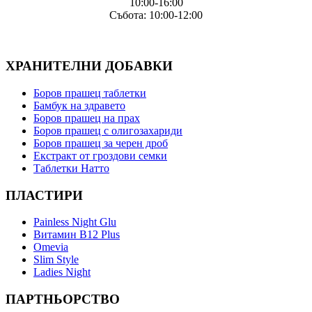
10:00-16:00
Събота: 10:00-12:00
ХРАНИТЕЛНИ ДОБАВКИ
Боров прашец таблетки
Бамбук на здравето
Боров прашец на прах
Боров прашец с олигозахариди
Боров прашец за черен дроб
Екстракт от гроздови семки
Таблетки Натто
ПЛАСТИРИ
Painless Night Glu
Витамин B12 Plus
Оmevia
Slim Style
Ladies Night
ПАРТНЬОРСТВО