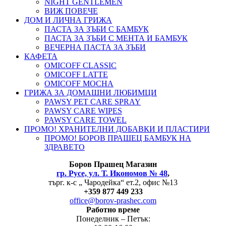
NIGHT GENTLEMEN
ВИЖ ПОВЕЧЕ
ДОМ И ЛИЧНА ГРИЖА
ПАСТА ЗА ЗЪБИ С БАМБУК
ПАСТА ЗА ЗЪБИ С МЕНТА И БАМБУК
ВЕЧЕРНА ПАСТА ЗА ЗЪБИ
КАФЕТА
OMICOFF CLASSIC
OMICOFF LATTE
OMICOFF MOCHA
ГРИЖА ЗА ДОМАШНИ ЛЮБИМЦИ
PAWSY PET CARE SPRAY
PAWSY CARE WIPES
PAWSY CARE TOWEL
ПРОМО! ХРАНИТЕЛНИ ДОБАВКИ И ПЛАСТИРИ
ПРОМО! БОРОВ ПРАШЕЦ БАМБУК НА
ЗДРАВЕТО
Боров
Прашец Магазин
гр. Русе, ул. Т. Икономов № 48
,
търг. к-с „ Чародейка“ ет.2, офис №13
+
359 877 449 233
office@borov-prashec.com
Работно време
Понеделник – Петък: