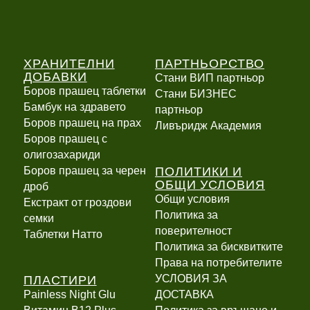
ХРАНИТЕЛНИ
ПАРТНЬОРСТВО
ДОБАВКИ
Стани ВИП партньор
Боров прашец таблетки
Стани БИЗНЕС
Бамбук на здравето
партньор
Боров прашец на прах
Ливъридж Академия
Боров прашец с
олигозахариди
ПОЛИТИКИ И
Боров прашец за черен
ОБЩИ УСЛОВИЯ
дроб
Общи условия
Екстракт от гроздови
Политика за
семки
поверителност
Таблетки Натто
Политика за бисквитките
Права на потребителите
ПЛАСТИРИ
УСЛОВИЯ ЗА
Painless Night Glu
ДОСТАВКА