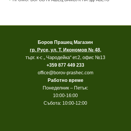
Боров
Прашец Магазин
гр. Русе, ул. Т. Икономов № 48
,
търг. к-с „ Чародейка“ ет.2, офис №13
+
359 877 449 233
office@borov-prashec.com
Работно време
Понеделник – Петък:
10:00-16:00
Събота: 10:00-12:00