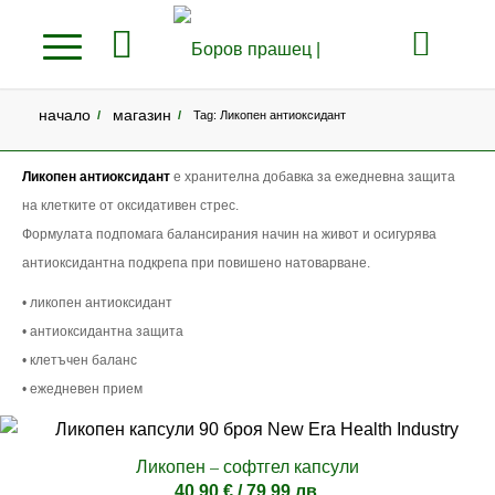
начало
магазин
/
/
Tag: Ликопен антиоксидант
Ликопен антиоксидант
е хранителна добавка за ежедневна защита
на клетките от оксидативен стрес.
Формулата подпомага балансирания начин на живот и осигурява
антиоксидантна подкрепа при повишено натоварване.
• ликопен антиоксидант
• антиоксидантна защита
• клетъчен баланс
• ежедневен прием
Ликопен – софтгел капсули
40.90
€
/ 79.99 лв.