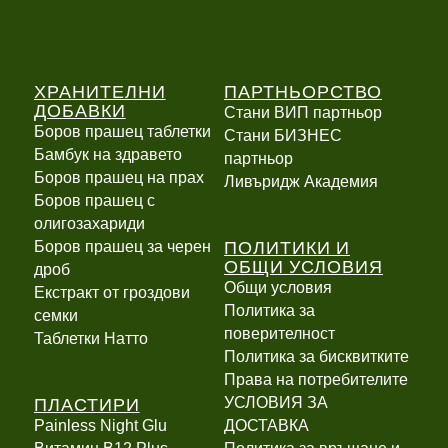
ХРАНИТЕЛНИ
ПАРТНЬОРСТВО
ДОБАВКИ
Стани ВИП партньор
Боров прашец таблетки
Стани БИЗНЕС
Бамбук на здравето
партньор
Боров прашец на прах
Ливъридж Академия
Боров прашец с
олигозахариди
ПОЛИТИКИ И
Боров прашец за черен
ОБЩИ УСЛОВИЯ
дроб
Общи условия
Екстракт от гроздови
Политика за
семки
поверителност
Таблетки Натто
Политика за бисквитките
Права на потребителите
ПЛАСТИРИ
УСЛОВИЯ ЗА
Painless Night Glu
ДОСТАВКА