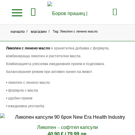
начало
магазин
/
/
Tag: Ликопен с ленено масло
Ликопен с ленено масло
е хранителна добавка с формула,
комбинираща ликопен и растителни масла.
Комбинацията улеснява ежедневния прием и подпомага
балансирания режим при активен начин на живот.
• ликопен с ленено масло
• формула с масла
• удобен прием
• ежедневна употреба
Ликопен – софтгел капсули
40.90
€
/ 79.99 лв.