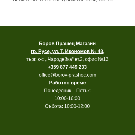
Боров
Прашец Магазин
гр. Русе, ул. Т. Икономов № 48
,
търг. к-с „ Чародейка“ ет.2, офис №13
+
359 877 449 233
office@borov-prashec.com
Работно време
Понеделник – Петък:
10:00-16:00
Събота: 10:00-12:00