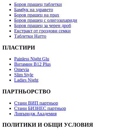
Боров прашец таблетки
Бамбук на здравето
Боров прашец на прах
Боров прашец с олигозахариди
Боров прашец за черен дроб
Екстракт от гроздови семки
Таблетки Натто
ПЛАСТИРИ
Painless Night Glu
Витамин B12 Plus
Оmevia
Slim Style
Ladies Night
ПАРТНЬОРСТВО
Стани ВИП партньор
Стани БИЗНЕС партньор
Ливъридж Академия
ПОЛИТИКИ И ОБЩИ УСЛОВИЯ