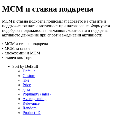
МСМ и ставна подкрепа
МСМ и ставна подкрепа подпомагат здравето на ставите и
поддържат тяхната еластичност при натоварване. Формулата
подобрява подвижността, намалява сковаността и подкрепя
активното движение при спорт и ежедневни активности.
• МСМ и ставна подкрепа
• МСМ за стави
• глюкозамин и МСМ
• ставен комфорт
Sort by
Default
Default
Custom
име
Price
дата
Popularity (sales)
Average rating
Relevance
Random
Product ID