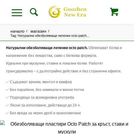
начало
магазин
/
/
Tag: Натурални обезболяващи лепенки octo patch...
Натурални обезболяващи лепенки octo patch.
Облекчават болка и
напрежение без лекарства, само с билкова формула.
Идеални при мускулни, ставни и локални болки. Работят
трансдермално – с дълготрайно действие и без странични ефекти.
✅ Съдържат арника, ментол и камфор
✅ Без парабени, без химикали и мазни петна
✅ Подходящи за всекидневна употреба
✅ Лесни за използване, действащи до 24 ч.
✅ Без вреда за черен дроб и храносмилане