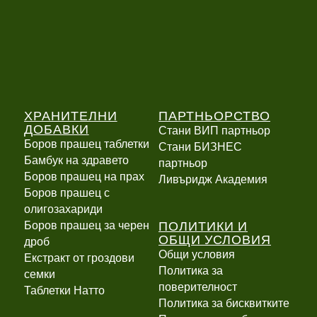
ХРАНИТЕЛНИ
ПАРТНЬОРСТВО
ДОБАВКИ
Стани ВИП партньор
Боров прашец таблетки
Стани БИЗНЕС
Бамбук на здравето
партньор
Боров прашец на прах
Ливъридж Академия
Боров прашец с
олигозахариди
ПОЛИТИКИ И
Боров прашец за черен
ОБЩИ УСЛОВИЯ
дроб
Общи условия
Екстракт от гроздови
Политика за
семки
поверителност
Таблетки Натто
Политика за бисквитките