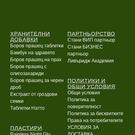
ХРАНИТЕЛНИ
ПАРТНЬОРСТВО
ДОБАВКИ
Стани ВИП партньор
Боров прашец таблетки
Стани БИЗНЕС
Бамбук на здравето
партньор
Боров прашец на прах
Ливъридж Академия
Боров прашец с
олигозахариди
ПОЛИТИКИ И
Боров прашец за черен
ОБЩИ УСЛОВИЯ
дроб
Общи условия
Екстракт от гроздови
Политика за
семки
поверителност
Таблетки Натто
Политика за бисквитките
Права на потребителите
ПЛАСТИРИ
УСЛОВИЯ ЗА
Painless Night Glu
ДОСТАВКА