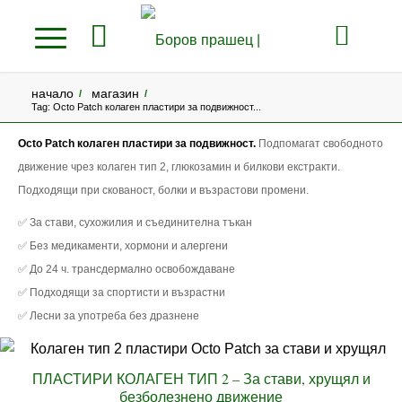
начало
магазин
/
/
Tag: Octo Patch колаген пластири за подвижност...
Octo Patch колаген пластири за подвижност.
Подпомагат свободното
движение чрез колаген тип 2, глюкозамин и билкови екстракти.
Подходящи при скованост, болки и възрастови промени.
✅ За стави, сухожилия и съединителна тъкан
✅ Без медикаменти, хормони и алергени
✅ До 24 ч. трансдермално освобождаване
✅ Подходящи за спортисти и възрастни
✅ Лесни за употреба без дразнене
ПЛАСТИРИ КОЛАГЕН ТИП 2 – За стави, хрущял и
безболезнено движение