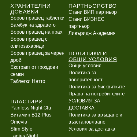
ХРАНИТЕЛНИ
ПАРТНЬОРСТВО
ДОБАВКИ
Стани ВИП партньор
Боров прашец таблетки
Стани БИЗНЕС
Бамбук на здравето
партньор
Боров прашец на прах
Ливъридж Академия
Боров прашец с
олигозахариди
ПОЛИТИКИ И
Боров прашец за черен
ОБЩИ УСЛОВИЯ
дроб
Общи условия
Екстракт от гроздови
Политика за
семки
поверителност
Таблетки Натто
Политика за бисквитките
Права на потребителите
ПЛАСТИРИ
УСЛОВИЯ ЗА
Painless Night Glu
ДОСТАВКА
Витамин B12 Plus
Политика за връщане и
Оmevia
възстановяване
Slim Style
Условия за доставка
Ladies Night