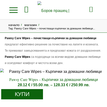
начало
магазин
/
/
Tag: Pawsy Care Wipes – почистващи кърпички за домашни любимци...
Pawsy Care Wipes – почистващи кърпички за домашни любимци
предлагат ефективно решение за почистване на лапите и козината.
Те премахват замърсяванията и предпазват кожата от раздразнения.
Pawsy Care Wipes
са подходящи за всички видове домашни любимци
и осигуряват комфорт и чистота всеки ден.
Pawsy Care Wipes – Кърпички за домашни любимци
Price
28.12
€
/ 55.00 лв.
–
128.33
€
/ 250.99 лв.
range:
КУПИ
28.12 €
/