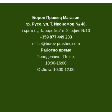
Боров
Прашец Магазин
гр. Русе, ул. Т. Икономов № 48
,
търг. к-с „ Чародейка“ ет.2, офис №13
+
359 877 449 233
office@borov-prashec.com
Работно време
Понеделник – Петък:
10:00-16:00
Събота: 10:00-12:00