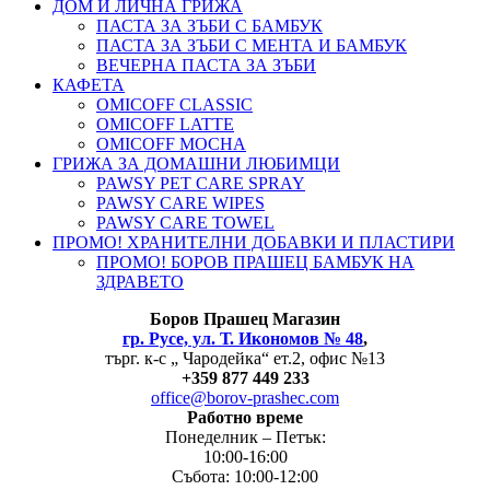
ДОМ И ЛИЧНА ГРИЖА
ПАСТА ЗА ЗЪБИ С БАМБУК
ПАСТА ЗА ЗЪБИ С МЕНТА И БАМБУК
ВЕЧЕРНА ПАСТА ЗА ЗЪБИ
КАФЕТА
OMICOFF CLASSIC
OMICOFF LATTE
OMICOFF MOCHA
ГРИЖА ЗА ДОМАШНИ ЛЮБИМЦИ
PAWSY PET CARE SPRAY
PAWSY CARE WIPES
PAWSY CARE TOWEL
ПРОМО! ХРАНИТЕЛНИ ДОБАВКИ И ПЛАСТИРИ
ПРОМО! БОРОВ ПРАШЕЦ БАМБУК НА
ЗДРАВЕТО
Боров
Прашец Магазин
гр. Русе, ул. Т. Икономов № 48
,
търг. к-с „ Чародейка“ ет.2, офис №13
+
359 877 449 233
office@borov-prashec.com
Работно време
Понеделник – Петък:
10:00-16:00
Събота: 10:00-12:00