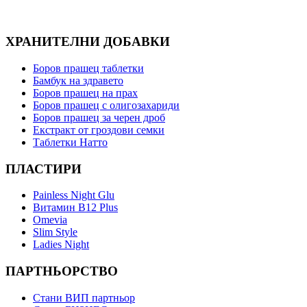
ХРАНИТЕЛНИ ДОБАВКИ
Боров прашец таблетки
Бамбук на здравето
Боров прашец на прах
Боров прашец с олигозахариди
Боров прашец за черен дроб
Екстракт от гроздови семки
Таблетки Натто
ПЛАСТИРИ
Painless Night Glu
Витамин B12 Plus
Оmevia
Slim Style
Ladies Night
ПАРТНЬОРСТВО
Стани ВИП партньор