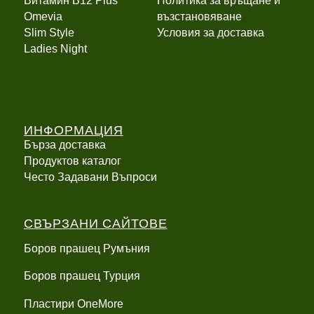
Витамин B12 Plus
Политика за връщане и
Оmevia
възстановяване
Slim Style
Условия за доставка
Ladies Night
ИНФОРМАЦИЯ
Бърза доставка
Продуктов каталог
Често Задавани Въпроси
СВЪРЗАНИ САЙТОВЕ
Боров прашец Румъния
Боров прашец Турция
Пластири OneMore