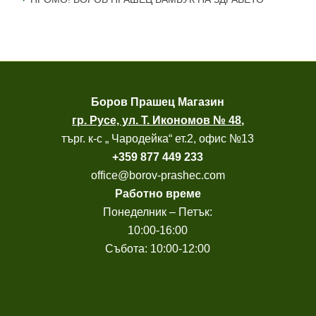
Боров
Прашец Магазин
гр. Русе, ул. Т. Икономов № 48
,
търг. к-с „ Чародейка“ ет.2, офис №13
+
359 877 449 233
office@borov-prashec.com
Работно време
Понеделник – Петък:
10:00-16:00
Събота: 10:00-12:00