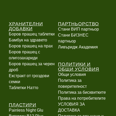
ХРАНИТЕЛНИ
ПАРТНЬОРСТВО
ДОБАВКИ
Стани ВИП партньор
Боров прашец таблетки
Стани БИЗНЕС
Бамбук на здравето
партньор
Боров прашец на прах
Ливъридж Академия
Боров прашец с
олигозахариди
ПОЛИТИКИ И
Боров прашец за черен
ОБЩИ УСЛОВИЯ
дроб
Общи условия
Екстракт от гроздови
Политика за
семки
поверителност
Таблетки Натто
Политика за бисквитките
Права на потребителите
ПЛАСТИРИ
УСЛОВИЯ ЗА
Painless Night Glu
ДОСТАВКА