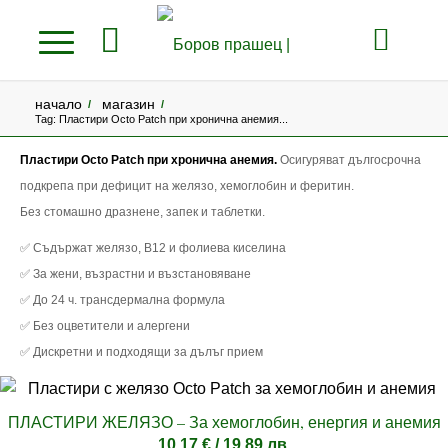
начало
магазин
/
/
Tag: Пластири Оcto Рatch при хронична анемия...
Пластири Octo Patch при хронична анемия.
Осигуряват дългосрочна
подкрепа при дефицит на желязо, хемоглобин и феритин.
Без стомашно дразнене, запек и таблетки.
✅ Съдържат желязо, B12 и фолиева киселина
✅ За жени, възрастни и възстановяване
✅ До 24 ч. трансдермална формула
✅ Без оцветители и алергени
✅ Дискретни и подходящи за дълъг прием
ПЛАСТИРИ ЖЕЛЯЗО – За хемоглобин, енергия и анемия
10.17
€
/ 19.89 лв.