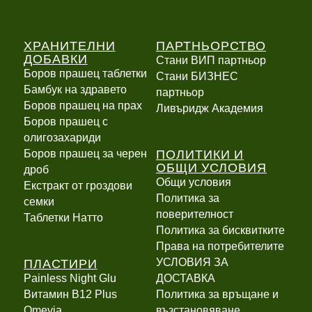
ХРАНИТЕЛНИ
ПАРТНЬОРСТВО
ДОБАВКИ
Стани ВИП партньор
Боров прашец таблетки
Стани БИЗНЕС
Бамбук на здравето
партньор
Боров прашец на прах
Ливъридж Академия
Боров прашец с
олигозахариди
ПОЛИТИКИ И
Боров прашец за черен
ОБЩИ УСЛОВИЯ
дроб
Общи условия
Екстракт от гроздови
Политика за
семки
поверителност
Таблетки Натто
Политика за бисквитките
Права на потребителите
ПЛАСТИРИ
УСЛОВИЯ ЗА
Painless Night Glu
ДОСТАВКА
Витамин B12 Plus
Политика за връщане и
Оmevia
възстановяване