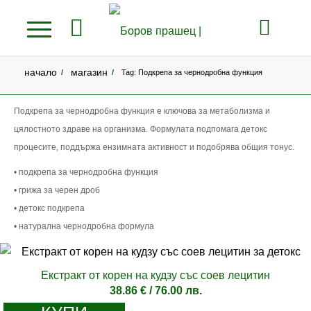
начало
магазин
/
/
Tag: Подкрепа за чернодробна функция
Подкрепа за чернодробна функция е ключова за метаболизма и
цялостното здраве на организма. Формулата подпомага детокс
процесите, поддържа ензимната активност и подобрява общия тонус.
• подкрепа за чернодробна функция
• грижа за черен дроб
• детокс подкрепа
• натурална чернодробна формула
Екстракт от корен на кудзу със соев лецитин
38.86
€
/ 76.00 лв.