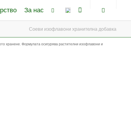
рство
За нас
Соеви изофлавони хранителна добавка
ото хранене. Формулата осигурява растителни изофлавони и