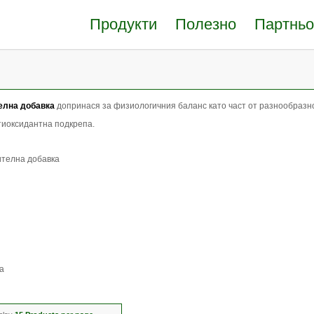
Продукти
Полезно
Партньо
елна добавка
допринася за физиологичния баланс като част от разнообразн
иоксидантна подкрепа.
ителна добавка
а