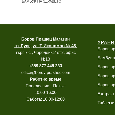
БАМБУК НА ЗДРАВЕТО
Боров
Прашец Магазин
ХРАНИ
гр. Русе, ул. Т. Икономов № 48
,
Боров пр
търг. к-с „ Чародейка“ ет.2, офис
Бамбук н
№13
+
359 877 449 233
Боров пр
office@borov-prashec.com
Боров пр
Работно време
Боров пр
Понеделник – Петък:
10:00-16:00
Екстракт
Събота: 10:00-12:00
Таблетки