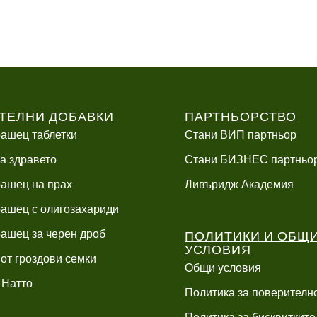
ТЕЛНИ ДОБАВКИ
ПАРТНЬОРСТВО
ашец таблетки
Стани ВИП партньор
а здравето
Стани БИЗНЕС партньо
ашец на прах
Ливъридж Академия
ашец с олигозахариди
ПОЛИТИКИ И ОБЩ
ашец за черен дроб
УСЛОВИЯ
 от гроздови семки
Общи условия
 Натто
Политика за поверителн