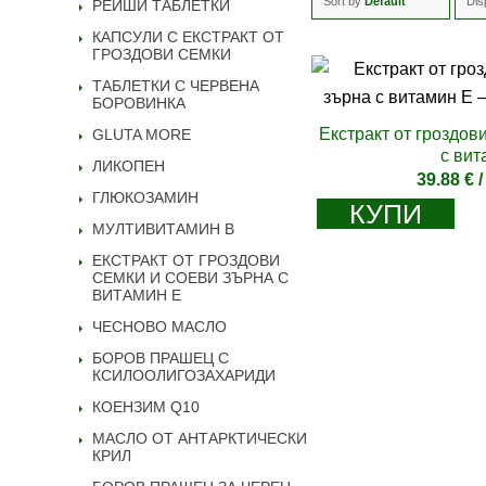
Sort by
Default
Dis
РЕЙШИ ТАБЛЕТКИ
КАПСУЛИ С ЕКСТРАКТ ОТ
ГРОЗДОВИ СЕМКИ
ТАБЛЕТКИ С ЧЕРВЕНА
БОРОВИНКА
Екстракт от гроздов
GLUTA MORE
с вит
ЛИКОПЕН
39.88
€
/
ГЛЮКОЗАМИН
КУПИ
МУЛТИВИТАМИН B
ЕКСТРАКТ ОТ ГРОЗДОВИ
СЕМКИ И СОЕВИ ЗЪРНА С
ВИТАМИН Е
ЧЕСНОВО МАСЛО
БОРОВ ПРАШЕЦ С
КСИЛООЛИГОЗАХАРИДИ
КОЕНЗИМ Q10
МАСЛО ОТ АНТАРКТИЧЕСКИ
КРИЛ