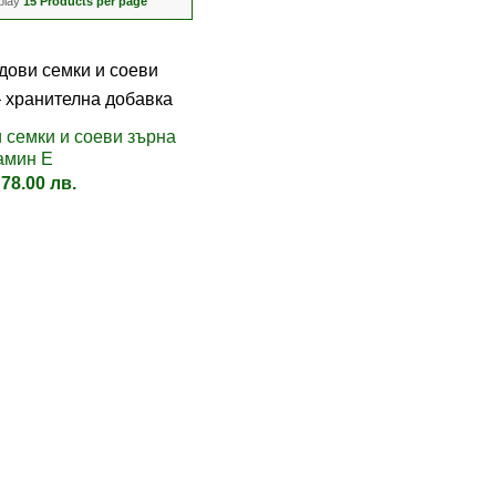
play
15 Products per page
и семки и соеви зърна
амин Е
 78.00 лв.