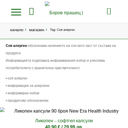
начало
магазин
/
/
Tag: Соя алерген
Соя алерген
обозначава наличието на соя като част от състава на
продукта.
Информацията подпомага информирания избор и улеснява
потребителите с хранителна чувствителност.
• соя алерген
• информация за алергени
• информиран избор
• продуктово обозначение
Ликопен – софтгел капсули
40.90
€
/ 79.99 лв.