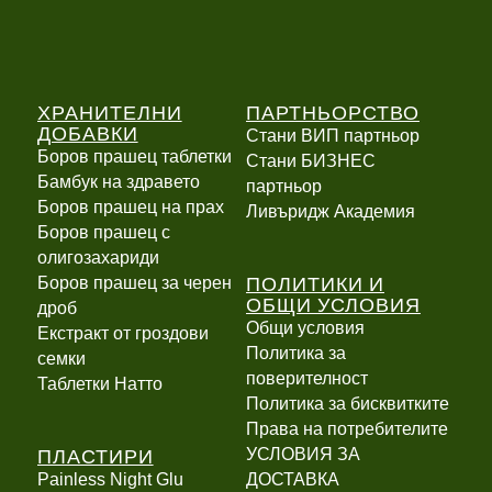
ХРАНИТЕЛНИ
ПАРТНЬОРСТВО
ДОБАВКИ
Стани ВИП партньор
Боров прашец таблетки
Стани БИЗНЕС
Бамбук на здравето
партньор
Боров прашец на прах
Ливъридж Академия
Боров прашец с
олигозахариди
ПОЛИТИКИ И
Боров прашец за черен
ОБЩИ УСЛОВИЯ
дроб
Общи условия
Екстракт от гроздови
Политика за
семки
поверителност
Таблетки Натто
Политика за бисквитките
Права на потребителите
ПЛАСТИРИ
УСЛОВИЯ ЗА
Painless Night Glu
ДОСТАВКА