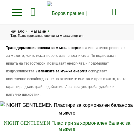
начало
магазин
/
/
Tag: Трансдермални лепенки за мъжка енергия...
Трансдермални лепенки за мъжка енергия
са иновативно решение
за мъжете, които искат повече жизненост и сила. Те подпомагат
нивата на тестостерон, повишават енергията и подобряват
издръжливостта.
Лепенките за мъжка енергия
осигуряват
постепенно освобождаване на активните съставки през кожата, което
гарантира дълготрайно действие. Лесни за употреба, удобни и
напълно дискретни.
NIGHT GENTLEMEN Пластири за хормонален баланс за
мъжете