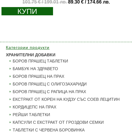
Original
Текущата
101.75
€
/ 199.01 лв.
89.30
€
/ 174.66 лв.
price
цена
КУПИ
was:
е:
101.75 €
89.30 €
/
/
199.01 лв..
174.66 лв.
Категории продукти
ХРАНИТЕЛНИ ДОБАВКИ
БОРОВ ПРАШЕЦ ТАБЛЕТКИ
БАМБУК НА ЗДРАВЕТО
БОРОВ ПРАШЕЦ НА ПРАХ
БОРОВ ПРАШЕЦ С ОЛИГОЗАХАРИДИ
БОРОВ ПРАШЕЦ С РАПИЦА НА ПРАХ
ЕКСТРАКТ ОТ КОРЕН НА КУДЗУ СЪС СОЕВ ЛЕЦИТИН
КОРДИЦЕПС НА ПРАХ
РЕЙШИ ТАБЛЕТКИ
КАПСУЛИ С ЕКСТРАКТ ОТ ГРОЗДОВИ СЕМКИ
ТАБЛЕТКИ С ЧЕРВЕНА БОРОВИНКА