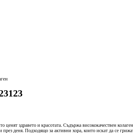
аген
23123
ито ценят здравето и красотата. Съдържа висококачествен колаге
и през деня. Подходящо за активни хора, които искат да се грижат