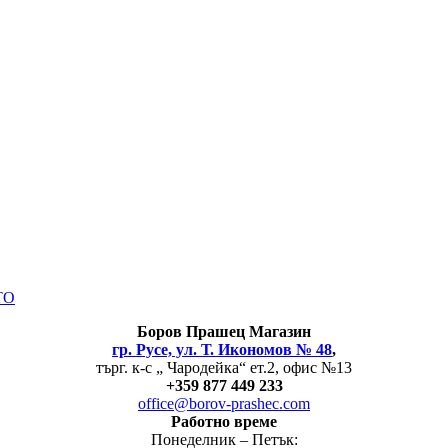
ТО
Боров
Прашец Магазин
гр. Русе, ул. Т. Икономов № 48
,
търг. к-с „ Чародейка“ ет.2, офис №13
+
359 877 449 233
office@borov-prashec.com
Работно време
Понеделник – Петък: