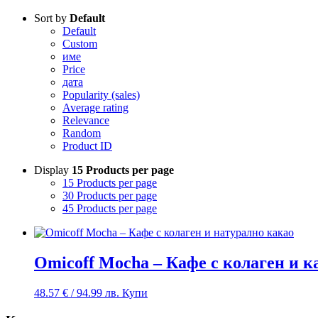
Sort by
Default
Default
Custom
име
Price
дата
Popularity (sales)
Average rating
Relevance
Random
Product ID
Display
15 Products per page
15 Products per page
30 Products per page
45 Products per page
Omicoff Mocha – Кафе с колаген и к
48.57
€
/ 94.99 лв.
Купи