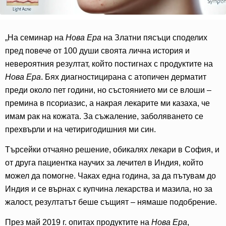
„На семинар на
Нова Ера
на Златни пясъци споделих
пред повече от 100 души своята лична история и
невероятния резултат, който постигнах с продуктите на
Нова Ера
. Бях диагностицирана с атопичен дерматит
преди около пет години, но състоянието ми се влоши –
премина в псориазис, а накрая лекарите ми казаха, че
имам рак на кожата. За съжаление, заболяването се
прехвърли и на четиригодишния ми син.
Търсейки отчаяно решение, обикалях лекари в София, и
от друга пациентка научих за лечител в Индия, който
можел да помогне. Чаках една година, за да пътувам до
Индия и се върнах с купчина лекарства и мазила, но за
жалост, резултатът беше същият – нямаше подобрение.
През май 2019 г. опитах продуктите на
Нова Ера
,