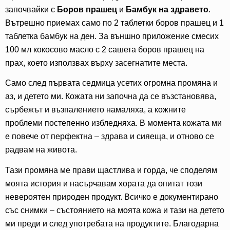
започвайки с
Боров прашец
и
Бамбук на здравето
.
Вътрешно приемах само по 2 таблетки боров прашец и 1
таблетка бамбук на ден. За външно приложение смесих
100 мл кокосово масло с 2 сашета боров прашец на
прах, което използвах върху засегнатите места.
Само след първата седмица усетих огромна промяна и
аз, и детето ми. Кожата ни започна да се възстановява,
сърбежът и възпалението намаляха, а кожните
проблеми постепенно избледняха. В момента кожата ми
е повече от перфектна – здрава и сияеща, и отново се
радвам на живота.
Тази промяна ме прави щастлива и горда, че споделям
моята история и насърчавам хората да опитат този
невероятен природен продукт. Всичко е документирано
със снимки – състоянието на моята кожа и тази на детето
ми преди и след употребата на продуктите. Благодарна