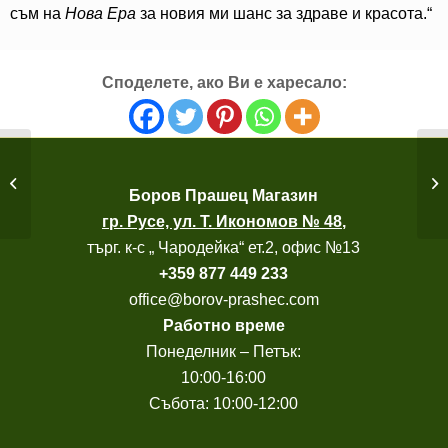
съм на
Нова Ера
за новия ми шанс за здраве и красота.“
Споделете, ако Ви е харесало:
Борба с хормоналните
проблеми,
Боров
Прашец Магазин
хемороидите...
гр. Русе, ул. Т. Икономов № 48
,
търг. к-с „ Чародейка“ ет.2, офис №13
+
359 877 449 233
office@borov-prashec.com
Работно време
Понеделник – Петък:
10:00-16:00
Събота: 10:00-12:00