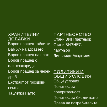
ХРАНИТЕЛНИ
ПАРТНЬОРСТВО
ДОБАВКИ
Стани ВИП партньор
Боров прашец таблетки
Стани БИЗНЕС
Бамбук на здравето
партньор
Боров прашец на прах
Ливъридж Академия
Боров прашец с
олигозахариди
ПОЛИТИКИ И
Боров прашец за черен
ОБЩИ УСЛОВИЯ
дроб
Общи условия
Екстракт от гроздови
Политика за
семки
поверителност
Таблетки Натто
Политика за бисквитките
Права на потребителите