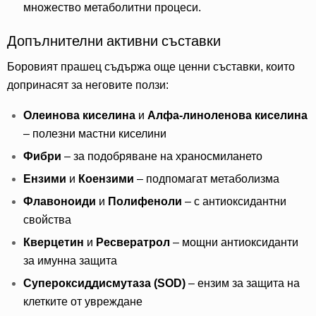
множество метаболитни процеси.
Допълнителни активни съставки
Боровият прашец съдържа още ценни съставки, които
допринасят за неговите ползи:
Олеинова киселина
и
Алфа-линоленова киселина
– полезни мастни киселини
Фибри
– за подобряване на храносмилането
Ензими
и
Коензими
– подпомагат метаболизма
Флавоноиди
и
Полифеноли
– с антиоксидантни
свойства
Кверцетин
и
Ресвератрол
– мощни антиоксиданти
за имунна защита
Супероксиддисмутаза (SOD)
– ензим за защита на
клетките от увреждане