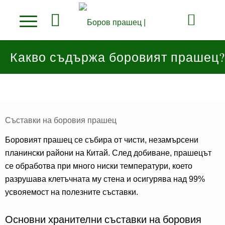
Какво съдържа боровият прашец?
Съставки на боровия прашец
Боровият прашец се събира от чисти, незамърсени
планински райони на Китай. След добиване, прашецът
се обработва при много ниски температури, което
разрушава клетъчната му стена и осигурява над 99%
усвояемост на полезните съставки.
Основни хранителни съставки на боровия