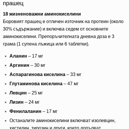
прашец
18 жизненоважни аминокиселини
Боровият прашец е отличен източник на протеин (около
30% съдържание) и включва седем от основните
аминокиселини. Препоръчителната дневна доза е 3
грама (1 супена лъжица или 6 таблетки).
Аланин
– 17 мг
Аргинин
– 30 мг
Аспарагинова киселина
– 33 мг
Глутаминова киселина
– 47 мг
Левцин
– 25 мг
Лизин
– 24 мг
Фенилаланин
– 17 мг
Останалите аминокиселини включват изолевцин,
хистидин, тирозин и други, които допълват