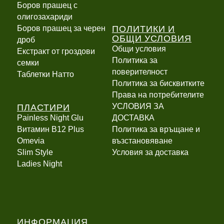
Боров прашец с
олигозахариди
ПОЛИТИКИ И
Боров прашец за черен
ОБЩИ УСЛОВИЯ
дроб
Общи условия
Екстракт от гроздови
Политика за
семки
поверителност
Таблетки Натто
Политика за бисквитките
Права на потребителите
ПЛАСТИРИ
УСЛОВИЯ ЗА
Painless Night Glu
ДОСТАВКА
Витамин B12 Plus
Политика за връщане и
Оmevia
възстановяване
Slim Style
Условия за доставка
Ladies Night
ИНФОРМАЦИЯ