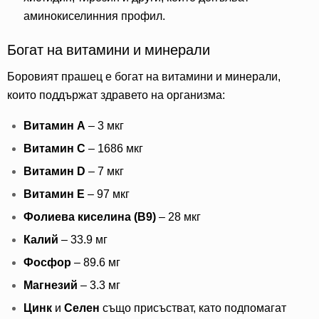
аминокиселинния профил.
Богат на витамини и минерали
Боровият прашец е богат на витамини и минерали,
които поддържат здравето на организма:
Витамин А
– 3 мкг
Витамин C
– 1686 мкг
Витамин D
– 7 мкг
Витамин E
– 97 мкг
Фолиева киселина (B9)
– 28 мкг
Калий
– 33.9 мг
Фосфор
– 89.6 мг
Магнезий
– 3.3 мг
Цинк
и
Селен
също присъстват, като подпомагат