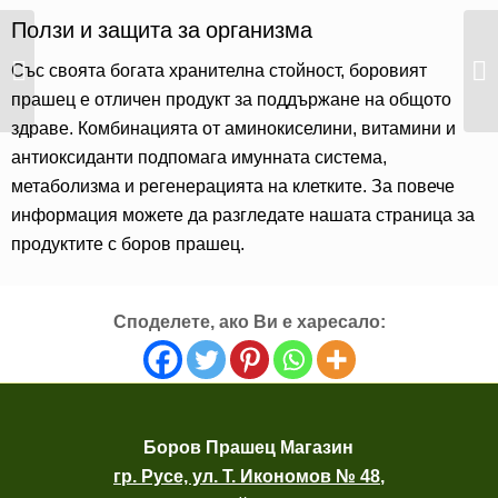
Ползи и защита за организма
Лечебни свойства на
Със своята богата хранителна стойност, боровият
боровия прашец
прашец е отличен продукт за поддържане на общото
здраве. Комбинацията от аминокиселини, витамини и
антиоксиданти подпомага имунната система,
метаболизма и регенерацията на клетките. За повече
информация можете да разгледате нашата
страница за
продуктите с боров прашец
.
Споделете, ако Ви е харесало:
Боров
Прашец Магазин
гр. Русе, ул. Т. Икономов № 48
,