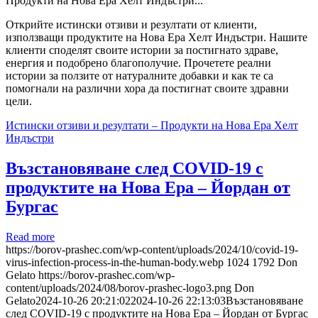
Продукти на Нова Ера Хелт Индъстри...
Открийте истински отзиви и резултати от клиенти,
използващи продуктите на Нова Ера Хелт Индъстри. Нашите
клиенти споделят своите истории за постигнато здраве,
енергия и подобрено благополучие. Прочетете реални
истории за ползите от натуралните добавки и как те са
помогнали на различни хора да постигнат своите здравни
цели.
Истински отзиви и резултати – Продукти на Нова Ера Хелт
Индъстри
Възстановяване след COVID-19 с
продуктите на Нова Ера – Йордан от
Бургас
Read more
https://borov-prashec.com/wp-content/uploads/2024/10/covid-19-
virus-infection-process-in-the-human-body.webp
1024
1792
Don
Gelato
https://borov-prashec.com/wp-
content/uploads/2024/08/borov-prashec-logo3.png
Don
Gelato
2024-10-26 20:21:02
2024-10-26 22:13:03
Възстановяване
след COVID-19 с продуктите на Нова Ера – Йордан от Бургас