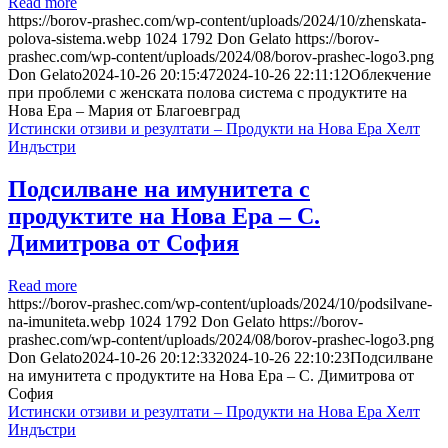
Read more
https://borov-prashec.com/wp-content/uploads/2024/10/zhenskata-
polova-sistema.webp
1024
1792
Don Gelato
https://borov-
prashec.com/wp-content/uploads/2024/08/borov-prashec-logo3.png
Don Gelato
2024-10-26 20:15:47
2024-10-26 22:11:12
Облекчение
при проблеми с женската полова система с продуктите на
Нова Ера – Мария от Благоевград
Истински отзиви и резултати – Продукти на Нова Ера Хелт
Индъстри
Подсилване на имунитета с
продуктите на Нова Ера – С.
Димитрова от София
Read more
https://borov-prashec.com/wp-content/uploads/2024/10/podsilvane-
na-imuniteta.webp
1024
1792
Don Gelato
https://borov-
prashec.com/wp-content/uploads/2024/08/borov-prashec-logo3.png
Don Gelato
2024-10-26 20:12:33
2024-10-26 22:10:23
Подсилване
на имунитета с продуктите на Нова Ера – С. Димитрова от
София
Истински отзиви и резултати – Продукти на Нова Ера Хелт
Индъстри