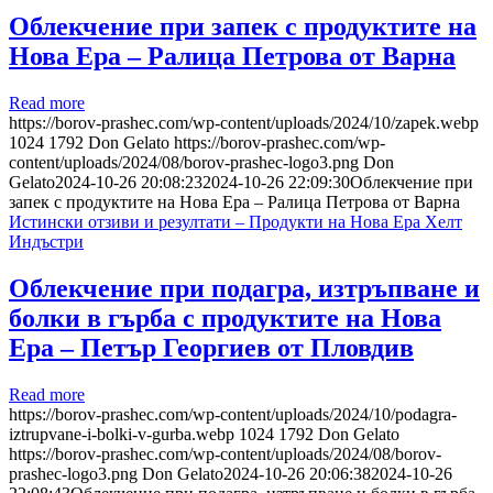
Облекчение при запек с продуктите на
Нова Ера – Ралица Петрова от Варна
Read more
https://borov-prashec.com/wp-content/uploads/2024/10/zapek.webp
1024
1792
Don Gelato
https://borov-prashec.com/wp-
content/uploads/2024/08/borov-prashec-logo3.png
Don
Gelato
2024-10-26 20:08:23
2024-10-26 22:09:30
Облекчение при
запек с продуктите на Нова Ера – Ралица Петрова от Варна
Истински отзиви и резултати – Продукти на Нова Ера Хелт
Индъстри
Облекчение при подагра, изтръпване и
болки в гърба с продуктите на Нова
Ера – Петър Георгиев от Пловдив
Read more
https://borov-prashec.com/wp-content/uploads/2024/10/podagra-
iztrupvane-i-bolki-v-gurba.webp
1024
1792
Don Gelato
https://borov-prashec.com/wp-content/uploads/2024/08/borov-
prashec-logo3.png
Don Gelato
2024-10-26 20:06:38
2024-10-26