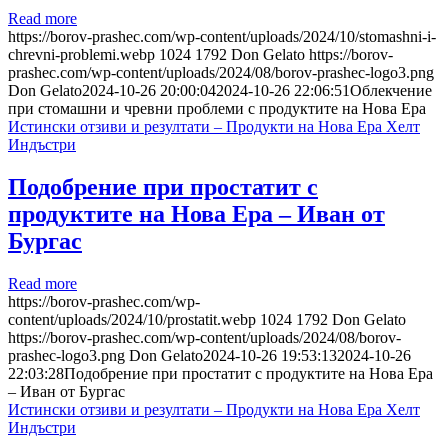
Read more
https://borov-prashec.com/wp-content/uploads/2024/10/stomashni-i-
chrevni-problemi.webp
1024
1792
Don Gelato
https://borov-
prashec.com/wp-content/uploads/2024/08/borov-prashec-logo3.png
Don Gelato
2024-10-26 20:00:04
2024-10-26 22:06:51
Облекчение
при стомашни и чревни проблеми с продуктите на Нова Ера
Истински отзиви и резултати – Продукти на Нова Ера Хелт
Индъстри
Подобрение при простатит с
продуктите на Нова Ера – Иван от
Бургас
Read more
https://borov-prashec.com/wp-
content/uploads/2024/10/prostatit.webp
1024
1792
Don Gelato
https://borov-prashec.com/wp-content/uploads/2024/08/borov-
prashec-logo3.png
Don Gelato
2024-10-26 19:53:13
2024-10-26
22:03:28
Подобрение при простатит с продуктите на Нова Ера
– Иван от Бургас
Истински отзиви и резултати – Продукти на Нова Ера Хелт
Индъстри