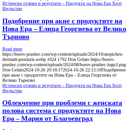
Истински отзиви и резултати – Продукти на Нова Ера Хелт
Индъстри
Подобрение при акне с продуктите на
Нова Ера – Елица Георгиева от Велико
Търново
Read more
https://borov-prashec.com/wp-content/uploads/2024/10/atopichen-
dermatit-psoriazis.webp
1024
1792
Don Gelato
https://borov-
prashec.com/wp-content/uploads/2024/08/borov-prashec-logo3.png
Don Gelato
2024-10-26 20:18:17
2024-10-26 22:12:18
Подобрение
при акне с продуктите на Нова Ера – Елица Георгиева от
Велико Търново
Истински отзиви и резултати – Продукти на Нова Ера Хелт
Индъстри
Облекчение при проблеми с женската
полова система с продуктите на Нова
Ера – Мария от Благоевград