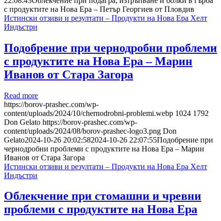
22:08:43
Облекчение при подагра, изтръпване и болки в гърба
с продуктите на Нова Ера – Петър Георгиев от Пловдив
Истински отзиви и резултати – Продукти на Нова Ера Хелт
Индъстри
Подобрение при чернодробни проблеми
с продуктите на Нова Ера – Марин
Иванов от Стара Загора
Read more
https://borov-prashec.com/wp-
content/uploads/2024/10/chernodrobni-problemi.webp
1024
1792
Don Gelato
https://borov-prashec.com/wp-
content/uploads/2024/08/borov-prashec-logo3.png
Don
Gelato
2024-10-26 20:02:58
2024-10-26 22:07:55
Подобрение при
чернодробни проблеми с продуктите на Нова Ера – Марин
Иванов от Стара Загора
Истински отзиви и резултати – Продукти на Нова Ера Хелт
Индъстри
Облекчение при стомашни и чревни
проблеми с продуктите на Нова Ера