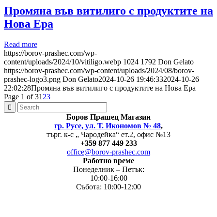
Промяна във витилиго с продуктите на
Нова Ера
Read more
https://borov-prashec.com/wp-
content/uploads/2024/10/vitiligo.webp
1024
1792
Don Gelato
https://borov-prashec.com/wp-content/uploads/2024/08/borov-
prashec-logo3.png
Don Gelato
2024-10-26 19:46:33
2024-10-26
22:02:28
Промяна във витилиго с продуктите на Нова Ера
Page 1 of 3
1
2
3
Боров
Прашец Магазин
гр. Русе, ул. Т. Икономов № 48
,
търг. к-с „ Чародейка“ ет.2, офис №13
+
359 877 449 233
office@borov-prashec.com
Работно време
Понеделник – Петък:
10:00-16:00
Събота: 10:00-12:00