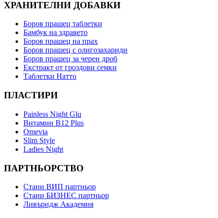
ХРАНИТЕЛНИ ДОБАВКИ
Боров прашец таблетки
Бамбук на здравето
Боров прашец на прах
Боров прашец с олигозахариди
Боров прашец за черен дроб
Екстракт от гроздови семки
Таблетки Натто
ПЛАСТИРИ
Painless Night Glu
Витамин B12 Plus
Оmevia
Slim Style
Ladies Night
ПАРТНЬОРСТВО
Стани ВИП партньор
Стани БИЗНЕС партньор
Ливъридж Академия