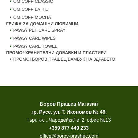
OMICOFF CLASSIC
OMICOFF LATTE
OMICOFF MOCHA
ГРИЖА ЗА ДОМАШНИ ЛЮБИМЦИ
PAWSY PET CARE SPRAY
PAWSY CARE WIPES
PAWSY CARE TOWEL
ПРОМО! ХРАНИТЕЛНИ ДОБАВКИ И ПЛАСТИРИ
ПРОМО! БОРОВ ПРАШЕЦ БАМБУК НА ЗДРАВЕТО
Боров
Прашец Магазин
гр. Русе, ул. Т. Икономов № 48
,
търг. к-с „ Чародейка“ ет.2, офис №13
+
359 877 449 233
office@borov-prashec.com