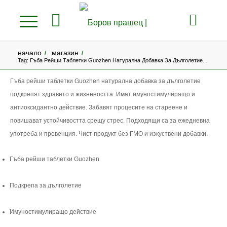
начало
магазин
/
/
Tag: Гъба Рейши Таблетки Guozhen Натурална Добавка За Дълголетие...
Гъба рейши таблетки Guozhen натурална добавка за дълголетие
подкрепят здравето и жизнеността. Имат имуностимулиращо и
антиоксидантно действие. Забавят процесите на стареене и
повишават устойчивостта срещу стрес. Подходящи са за ежедневна
употреба и превенция. Чист продукт без ГМО и изкуствени добавки.
Гъба рейши таблетки Guozhen
Подкрепа за дълголетие
Имуностимулиращо действие