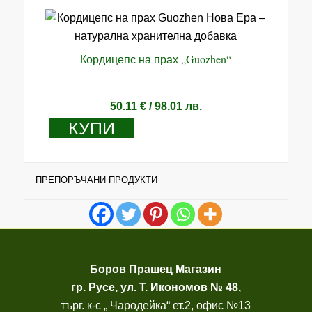
Кордицепс на прах „Guozhen“
50.11
€
/ 98.01 лв.
КУПИ
ПРЕПОРЪЧАНИ ПРОДУКТИ
Боров
Прашец Магазин
гр. Русе, ул. Т. Икономов № 48
,
търг. к-с „ Чародейка“ ет.2, офис №13