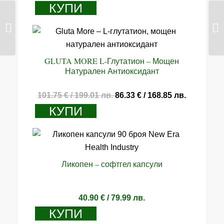
КУПИ
Мултивитамин B
GLUTA MORE L-Глутатион – Мощен
Натурален Антиоксидант
Original
Текущата
101.75
€
/ 199.01 лв.
86.33
€
/ 168.85 лв.
price
цена
КУПИ
was:
е:
101.75 €
86.33 €
/
/
199.01 лв..
168.85 лв.
Ликопен – софтгел капсули
40.90
€
/ 79.99 лв.
КУПИ