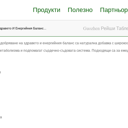
Продукти
Полезно
Партньор
Guozhen Рейши Табл
равето И Енергийния Баланс...
добряване на здравето и енергийния баланс са натурална добавка с широко
етаболизма и подпомагат сърдечно-съдовата система. Подходящи са за еже
и
а