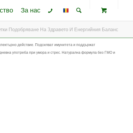
ство
За нас
етки Подобряване На Здравето И Енергийния Баланс
спектърно действие. Подсилват имунитета и поддържат
дневна употреба при умора и стрес. Натурална формула без ГМО и