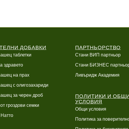
ТЕЛНИ ДОБАВКИ
ПАРТНЬОРСТВО
ашец таблетки
Стани ВИП партньор
а здравето
Стани БИЗНЕС партньо
ашец на прах
Ливъридж Академия
ашец с олигозахариди
ПОЛИТИКИ И ОБЩ
ашец за черен дроб
УСЛОВИЯ
 от гроздови семки
Общи условия
 Натто
Политика за поверителн