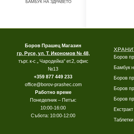
БАМБУК НА ЗДРАВЕТО
Боров
Прашец Магазин
ХРАНИ
гр. Русе, ул. Т. Икономов № 48
,
Боров пр
търг. к-с „ Чародейка“ ет.2, офис
Бамбук н
№13
+
359 877 449 233
Боров пр
office@borov-prashec.com
Боров пр
Работно време
Боров пр
Понеделник – Петък:
10:00-16:00
Екстракт
Събота: 10:00-12:00
Таблетки