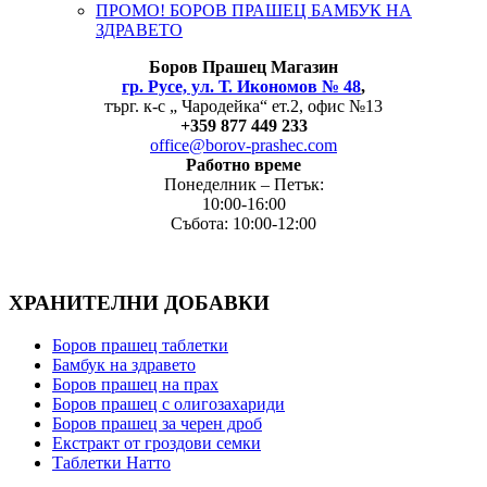
ПРОМО! БОРОВ ПРАШЕЦ БАМБУК НА
ЗДРАВЕТО
Боров
Прашец Магазин
гр. Русе, ул. Т. Икономов № 48
,
търг. к-с „ Чародейка“ ет.2, офис №13
+
359 877 449 233
office@borov-prashec.com
Работно време
Понеделник – Петък:
10:00-16:00
Събота: 10:00-12:00
ХРАНИТЕЛНИ ДОБАВКИ
Боров прашец таблетки
Бамбук на здравето
Боров прашец на прах
Боров прашец с олигозахариди
Боров прашец за черен дроб
Екстракт от гроздови семки
Таблетки Натто