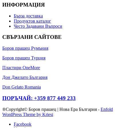
ИНФОРМАЦИЯ
Бърза доставка
Продуктов каталог
Често Задавани Въпроси
СВЪРЗАНИ САЙТОВЕ
Боров прашец Румъния
Боров прашец Турция
Пластири OneMore
Дон Джелато България
Don Gelato Romania
ПОРЪЧАЙ: +359 877 449 233
®Copyright© Боров прашец | Нова Ера България -
Enfold
WordPress Theme by Kriesi
Facebook