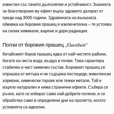
известен със своето дълголетие и устойчивост. Знанията
за благотворния му ефект върху здравето датират от
преди над 3000 години. Здравината на външната
обвивка на боровия прашец е изключителна – тя устоява
на силни химикали, варене и дори радиация.
Ползи от боровия прашец „Guozhen“
Китайският боров прашец идва от най-чистите райони,
богати на чиста вода, въздух и почви. Това гарантира
стабилен и чист химичен състав. Боровият прашец се
опрашва от вятъра и не съдържа пестициди, животински
хормони, химически торове или тежки метали. Той е
изцяло натурален и няма странични ефекти. Събира се
ръчно, като се избират само най-добрите полени, и се
обработва само в определени дни на пролетта, когато
условията са идеални.