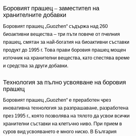
Боровият прашец – заместител на
хранителните добавки
Боровият прашец „Guozhen“ съдържа над 260
биоактивни вещества – три пъти повече от пчелния
прашец, смятан за най-богатия на биоактивни съставки
продукт до 1995 г. Това прави боровия прашец мощен
източник на хранителни вещества, като спестява време
и средства за други добавки.
Технология за пълно усвояване на боровия
прашец
Боровият прашец „Guozhen“ е преработен чрез
иновативна технология за разпрашаване, разработена
през 1995 г., която позволява на тялото да усвои всички
хранителни съставки на клетъчно ниво. При прием в
суров вид усвояването е много ниско. В България