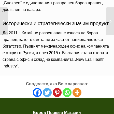
„Guozhen“ е единственият разпрашен боров прашец,
достъпен на пазара.
Боров прашец –
лабораторни
Исторически и стратегически значим продукт
изследвания и...
До 2011 г. Китай не разрешаваше износа на боров
прашец, като го смяташе за част от националното си
богатство. Първият международен офис на компанията
е открит в Русия, а през 2015 г. България става втората
страна с офис и склад на компанията „New Era Health
Industry“.
Споделете, ако Ви е харесало:
Боров
Прашец Магазин