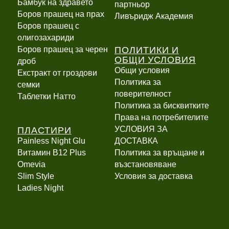
Бамбук на здравето
партньор
Боров прашец на прах
Ливъридж Академия
Боров прашец с
олигозахариди
ПОЛИТИКИ И
Боров прашец за черен
ОБЩИ УСЛОВИЯ
дроб
Общи условия
Екстракт от гроздови
Политика за
семки
поверителност
Таблетки Натто
Политика за бисквитките
Права на потребителите
ПЛАСТИРИ
УСЛОВИЯ ЗА
Painless Night Glu
ДОСТАВКА
Витамин B12 Plus
Политика за връщане и
Оmevia
възстановяване
Slim Style
Условия за доставка
Ladies Night