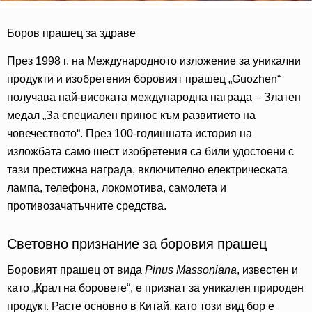
Боров прашец за здраве
През 1998 г. на Международното изложение за уникални
продукти и изобретения боровият прашец „Guozhen“
получава най-високата международна награда – Златен
медал „За специален принос към развитието на
човечеството“. През 100-годишната история на
изложбата само шест изобретения са били удостоени с
тази престижна награда, включително електрическата
лампа, телефона, локомотива, самолета и
противозачатъчните средства.
Световно признание за боровия прашец
Боровият прашец от вида
Pinus Massoniana
, известен и
като „Крал на боровете“, е признат за уникален природен
продукт. Расте основно в Китай, като този вид бор е