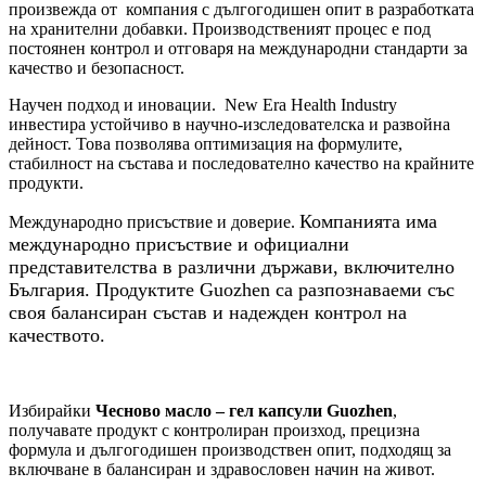
произвежда от компания с дългогодишен опит в разработката
на хранителни добавки. Производственият процес е под
постоянен контрол и отговаря на международни стандарти за
качество и безопасност.
Научен подход и иновации.
New Era Health Industry
инвестира устойчиво в научно-изследователска и развойна
дейност. Това позволява оптимизация на формулите,
стабилност на състава и последователно качество на крайните
продукти.
Компанията има
Международно присъствие и доверие.
международно присъствие и официални
представителства в различни държави, включително
България. Продуктите Guozhen са разпознаваеми със
своя балансиран състав и надежден контрол на
качеството.
Избирайки
Чесново масло – гел капсули Guozhen
,
получавате продукт с контролиран произход, прецизна
формула и дългогодишен производствен опит, подходящ за
включване в балансиран и здравословен начин на живот.