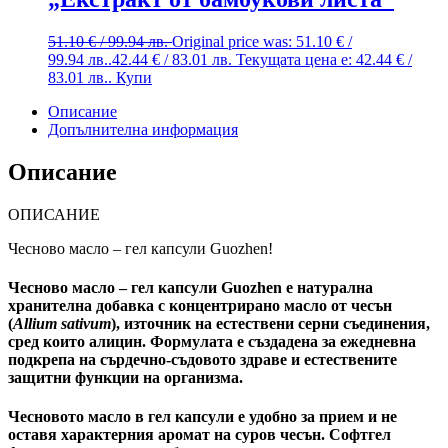
51.10
€
/ 99.94 лв.
Original price was: 51.10 € /
99.94 лв..
42.44
€
/ 83.01 лв.
Текущата цена е: 42.44 € /
83.01 лв..
Купи
Описание
Допълнителна информация
Описание
ОПИСАНИЕ
Чесново масло – гел капсули Guozhen!
Чесново масло – гел капсули Guozhen
е натурална
хранителна добавка с концентрирано масло от чесън
(
Allium sativum
), източник на естествени серни съединения,
сред които алицин. Формулата е създадена за ежедневна
подкрепа на сърдечно-съдовото здраве и естествените
защитни функции на организма.
Чесновото масло в гел капсули
е удобно за прием и не
оставя характерния аромат на суров чесън. Софтгел