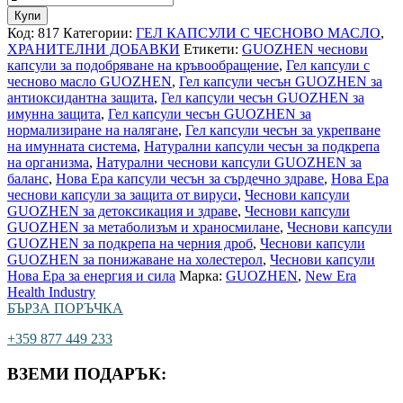
Купи
Код:
817
Категории:
ГЕЛ КАПСУЛИ С ЧЕСНОВО МАСЛО
,
ХРАНИТЕЛНИ ДОБАВКИ
Етикети:
GUOZHEN чеснови
капсули за подобряване на кръвообращение
,
Гел капсули с
чесново масло GUOZHEN
,
Гел капсули чесън GUOZHEN за
антиоксидантна защита
,
Гел капсули чесън GUOZHEN за
имунна защита
,
Гел капсули чесън GUOZHEN за
нормализиране на налягане
,
Гел капсули чесън за укрепване
на имунната система
,
Натурални капсули чесън за подкрепа
на организма
,
Натурални чеснови капсули GUOZHEN за
баланс
,
Нова Ера капсули чесън за сърдечно здраве
,
Нова Ера
чеснови капсули за защита от вируси
,
Чеснови капсули
GUOZHEN за детоксикация и здраве
,
Чеснови капсули
GUOZHEN за метаболизъм и храносмилане
,
Чеснови капсули
GUOZHEN за подкрепа на черния дроб
,
Чеснови капсули
GUOZHEN за понижаване на холестерол
,
Чеснови капсули
Нова Ера за енергия и сила
Марка:
GUOZHEN
,
New Era
Health Industry
БЪРЗА ПОРЪЧКА
+359 877 449 233
ВЗЕМИ ПОДАРЪК: