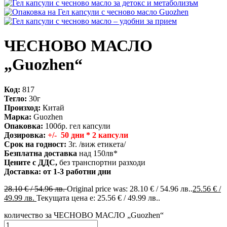
ЧЕСНОВО МАСЛО
„Guozhen“
Код:
817
Тегло:
30г
Произход:
Китай
Марка:
Guozhen
Опаковка:
100бр. гел капсули
Дозировка:
+/- 50 дни * 2 капсули
Срок на годност:
3г. /виж етикета/
Безплатна доставка
над 150лв*
Цените с ДДС,
без транспортни разходи
Доставка: от 1-3 работни дни
28.10
€
/ 54.96 лв.
Original price was: 28.10 € / 54.96 лв..
25.56
€
/
49.99 лв.
Текущата цена е: 25.56 € / 49.99 лв..
количество за ЧЕСНОВО МАСЛО „Guozhen“