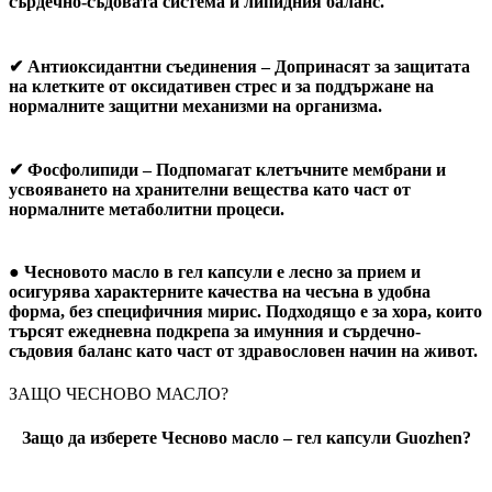
сърдечно-съдовата система и липидния баланс.
✔
Антиоксидантни съединения
– Допринасят за защитата
на клетките от оксидативен стрес и за поддържане на
нормалните защитни механизми на организма.
✔
Фосфолипиди
– Подпомагат клетъчните мембрани и
усвояването на хранителни вещества като част от
нормалните метаболитни процеси.
●
Чесновото масло в гел капсули
е лесно за прием и
осигурява характерните качества на чесъна в удобна
форма, без специфичния мирис. Подходящо е за хора, които
търсят ежедневна подкрепа за имунния и сърдечно-
съдовия баланс като част от здравословен начин на живот.
ЗАЩО ЧЕСНОВО МАСЛО?
Защо да изберете Чесново масло – гел капсули Guozhen?