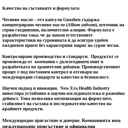
Качество на съставките и формулата
Чесново масло – гел капсули Guozhen съдържа
концентрирано чесново масло (
Allium sativum
), източник на
серни съединения, включително алицин. Формулата е
разработена така, че да запази естествените
характеристики на суровината и да осигури удобен
ежедневен прием без характерния мирис на суров чесън.
Контролирано производство и стандарти.
Продуктът се
произвежда от компания с дългогодишен опит в
разработката на хранителни добавки. Производственият
процес е под постоянен контрол и отговаря на
международни стандарти за качество и безопасност.
Научен подход и иновации.
New Era Health Industry
инвестира устойчиво в научно-изследователска и развойна
дейност. Това позволява оптимизация на формулите,
стабилност на състава и последователно качество на
крайните продукти.
Компанията има
Международно присъствие и доверие.
международно присъствие и официални