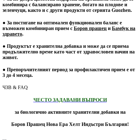
комбинира с балансирано хранене, богато на плодове и
зеленчуци, както и с други продукти от серията Guozhen.
● За постигане на оптимален функционален баланс е
възможен комбиниран прием с
Боров прашец
и
Бамбук на
здравето
.
● Продуктът е хранителна добавка и може да се приема
продължително време като част от здравословен начин на
живот.
● Препоръчителният период за профилактичен прием е
от
3 до 4 месеца
.
ЧЗВ & FAQ
ЧЕСТО ЗАДАВАНИ ВЪПРОСИ
за биологично активните хранителни добавки на
Боров Прашец Нова Ера Хелт Индъстри България!