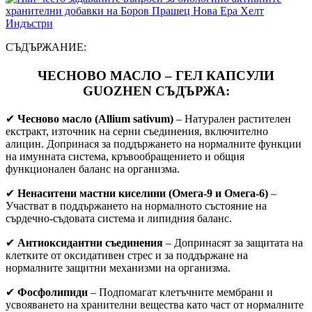
СЪДЪРЖАНИЕ:
ЧЕСНОВО МАСЛО – ГЕЛ КАПСУЛИ
GUOZHEN СЪДЪРЖА:
✔
Чесново масло (Allium sativum)
– Натурален растителен
екстракт, източник на серни съединения, включително
алицин. Допринася за поддържането на нормалните функции
на имунната система, кръвообращението и общия
функционален баланс на организма.
✔
Ненаситени мастни киселини (Омега-9 и Омега-6)
–
Участват в поддържането на нормалното състояние на
сърдечно-съдовата система и липидния баланс.
✔
Антиоксидантни съединения
– Допринасят за защитата на
клетките от оксидативен стрес и за поддържане на
нормалните защитни механизми на организма.
✔
Фосфолипиди
– Подпомагат клетъчните мембрани и
усвояването на хранителни вещества като част от нормалните