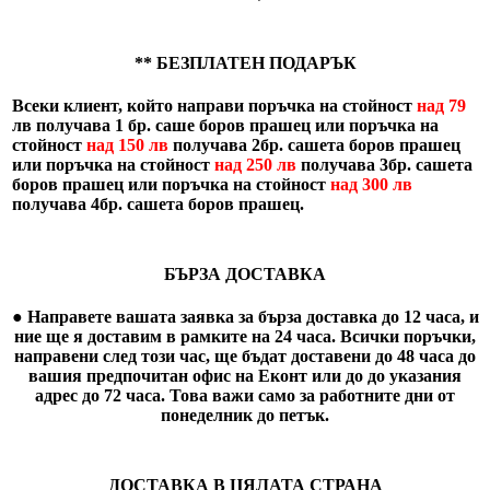
**
БЕЗПЛАТЕН ПОДАРЪК
Всеки клиент, който направи поръчка на стойност
над 79
лв
получава 1 бр. саше боров прашец или поръчка на
стойност
над 150 лв
получава 2бр. сашета боров прашец
или поръчка на стойност
над 250 лв
получава 3бр. сашета
боров прашец или поръчка на стойност
над 300 лв
получава 4бр. сашета боров прашец.
БЪРЗА ДОСТАВКА
● Направете вашата заявка за бърза доставка до 12 часа, и
ние ще я доставим в рамките на 24 часа. Всички поръчки,
направени след този час, ще бъдат доставени до 48 часа до
вашия предпочитан офис на Еконт или до до указания
адрес до 72 часа. Това важи само за работните дни от
понеделник до петък.
ДОСТАВКА В ЦЯЛАТА СТРАНА