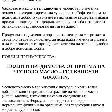
Чесновото масло в гел капсули
е удобно за прием и не
оставя характерния аромат на суров чесън. Софтгел формата
подпомага доброто усвояване на активните вещества и прави
продукта подходящ за продължителна употреба като част от
балансиран и здравословен начин на живот.
Продуктът е подходящ за хора, които желаят да се грижат за
сърдечно-съдовия си баланс, да поддържат имунната система
и да се възползват от природните качества на чесъна в удобна
и добре поносима форма.
ПОЛЗИ И ПРЕИМУЩЕСТВА:
ПОЛЗИ И ПРЕДИМСТВА ОТ ПРИЕМА НА
ЧЕСНОВО МАСЛО – ГЕЛ КАПСУЛИ
GUOZHEN:
Чесновото масло в гел капсули е натурална хранителна
добавка с концентрирано съдържание на чесново масло
(
Allium sativum
), източник на серни съединения и
антиоксиданти. Формулата е създадена за подкрепа на
нормалните функции на организма, без характерния вкус и
мирис на суров чесън.