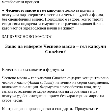
метаболитни процеси.
●
Чесновото масло в гел капсули
е лесно за прием и
осигурява характерните качества на чесъна в удобна форма,
без специфичния мирис. Подходящо е за хора, които търсят
ежедневна подкрепа за имунния и сърдечно-съдовия баланс
като част от здравословен начин на живот.
ЗАЩО ЧЕСНОВО МАСЛО?
Защо да изберете Чесново масло – гел капсули
Guozhen?
Качество на съставките и формулата
Чесново масло – гел капсули Guozhen съдържа концентрирано
чесново масло (
Allium sativum
), източник на серни съединения,
включително алицин. Формулата е разработена така, че да
запази естествените характеристики на суровината и да
осигури удобен ежедневен прием без характерния мирис на
суров чесън.
Контролирано производство и стандарти.
Продуктът се