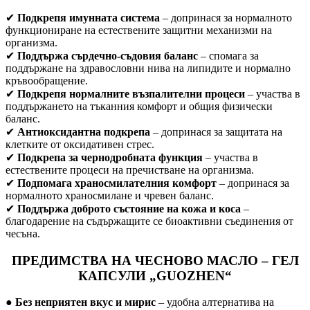
✔
Подкрепя имунната система
– допринася за нормалното
функциониране на естествените защитни механизми на
организма.
✔
Поддържа сърдечно-съдовия баланс
– спомага за
поддържане на здравословни нива на липидите и нормално
кръвообращение.
✔
Подкрепя нормалните възпалителни процеси
– участва в
поддържането на тъканния комфорт и общия физически
баланс.
✔
Антиоксидантна подкрепа
– допринася за защитата на
клетките от оксидативен стрес.
✔
Подкрепа за чернодробната функция
– участва в
естествените процеси на пречистване на организма.
✔
Подпомага храносмилателния комфорт
– допринася за
нормалното храносмилане и чревен баланс.
✔
Поддържа доброто състояние на кожа и коса
–
благодарение на съдържащите се биоактивни съединения от
чесъна.
ПРЕДИМСТВА НА ЧЕСНОВО МАСЛО – ГЕЛ
КАПСУЛИ „GUOZHEN“
●
Без неприятен вкус и мирис
– удобна алтернатива на