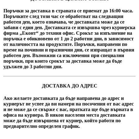
Поръчки за доставка в страната се приемат до 16:00 часа.
Поръчките след този час се обработват на следващия
работен ден, което означава, че доставката може да се
забави с един ден. Доставката се извършва чрез куриерска
фирма „Еконт“ до техния офис. Срокът за изпълнение на
поръчка е обикновено от 1 до 2 работни дни, в зависимост
от наличността на продуктите. Поръчки, направени по
време на почивни и празнични дни, се изпращат в първия
работен ден. Възможни са изключения при специални
поръчки, при които срокът за доставка може да бъде
удължен до 3 работни дни.
ДОСТАВКА ДО АДРЕС
Ако желаете доставката да бъде направена до адрес и
куриерът не успее да ви намери на посочения от вас адрес
и не може да се свърже с вас, пратката ще бъде върната в
офиса на куриера. В някои населени места доставката
може да бъде извършена от куриер, който работи по
предварително определен график.