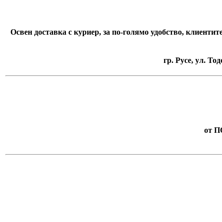
Освен доставка с куриер, за по-голямо удобство, клиентит
гр. Русе, ул. Т
от 