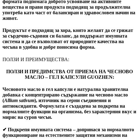
формата подпомага доброто усвояване на активните
вещества и прави продукта подходящ за продължителна
употреба като част от балансиран и здравословен начин на
живот.
Продуктът е подходящ за хора, които желаят да се грижат
за сърдечно-съдовия си баланс, да поддържат имунната
система и да се възползват от природните качества на
чесъна в удобна и добре поносима форма.
ПОЛЗИ И ПРЕИМУЩЕСТВА:
ПОЛЗИ И ПРЕДИМСТВА ОТ ПРИЕМА НА ЧЕСНОВО
МАСЛО – ГЕЛ КАПСУЛИ GUOZHEN:
Чесновото масло в гел капсули е натурална хранителна
добавка с концентрирано съдържание на чесново масло
(
Allium sativum
), източник на серни съединения и
антиоксиданти. Формулата е създадена за подкрепа на
нормалните функции на организма, без характерния вкус и
мирис на суров чесън.
✔
Подкрепя имунната система
– допринася за нормалното
функциониране на естествените защитни механизми на