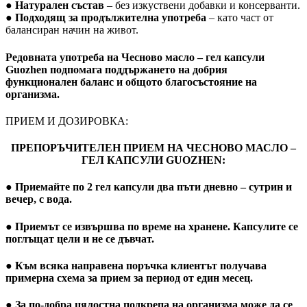
●
Натурален състав
– без изкуствени добавки и консерванти.
●
Подходящ за продължителна употреба
– като част от
балансиран начин на живот.
Редовната употреба на
Чесново масло – гел капсули
Guozhen
подпомага поддържането на добрия
функционален баланс и общото благосъстояние на
организма.
ПРИЕМ И ДОЗИРОВКА:
ПРЕПОРЪЧИТЕЛЕН ПРИЕМ НА ЧЕСНОВО МАСЛО –
ГЕЛ КАПСУЛИ GUOZHEN:
● Приемайте по
2 гел капсули два пъти дневно
– сутрин и
вечер, с вода.
● Приемът се извършва по време на хранене. Капсулите се
поглъщат цели и не се дъвчат.
● Към всяка направена поръчка клиентът получава
примерна схема за прием за период от един месец.
● За по-добра цялостна подкрепа на организма може да се