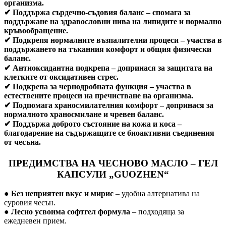
организма.
✔
Поддържа сърдечно-съдовия баланс
– спомага за
поддържане на здравословни нива на липидите и нормално
кръвообращение.
✔
Подкрепя нормалните възпалителни процеси
– участва в
поддържането на тъканния комфорт и общия физически
баланс.
✔
Антиоксидантна подкрепа
– допринася за защитата на
клетките от оксидативен стрес.
✔
Подкрепа за чернодробната функция
– участва в
естествените процеси на пречистване на организма.
✔
Подпомага храносмилателния комфорт
– допринася за
нормалното храносмилане и чревен баланс.
✔
Поддържа доброто състояние на кожа и коса
–
благодарение на съдържащите се биоактивни съединения
от чесъна.
ПРЕДИМСТВА НА ЧЕСНОВО МАСЛО – ГЕЛ
КАПСУЛИ „GUOZHEN“
●
Без неприятен вкус и мирис
– удобна алтернатива на
суровия чесън.
●
Лесно усвоима софтгел формула
– подходяща за
ежедневен прием.