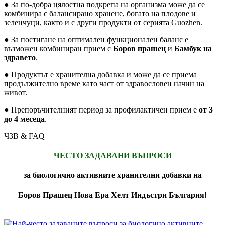
● За по-добра цялостна подкрепа на организма може да се
комбинира с балансирано хранене, богато на плодове и
зеленчуци, както и с други продукти от серията Guozhen.
● За постигане на оптимален функционален баланс е
възможен комбиниран прием с
Боров прашец
и
Бамбук на
здравето
.
● Продуктът е хранителна добавка и може да се приема
продължително време като част от здравословен начин на
живот.
● Препоръчителният период за профилактичен прием е
от 3
до 4 месеца
.
ЧЗВ & FAQ
ЧЕСТО ЗАДАВАНИ ВЪПРОСИ
за биологично активните хранителни добавки на
Боров Прашец Нова Ера Хелт Индъстри България!