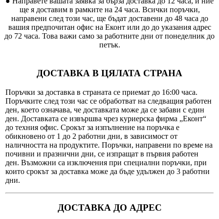
● Направете вашата заявка за бърза доставка до 12 часа, и ние
ще я доставим в рамките на 24 часа. Всички поръчки,
направени след този час, ще бъдат доставени до 48 часа до
вашия предпочитан офис на Еконт или до до указания адрес
до 72 часа. Това важи само за работните дни от понеделник до
петък.
ДОСТАВКА В ЦЯЛАТА СТРАНА
Поръчки за доставка в страната се приемат до 16:00 часа.
Поръчките след този час се обработват на следващия работен
ден, което означава, че доставката може да се забави с един
ден. Доставката се извършва чрез куриерска фирма „Еконт“
до техния офис. Срокът за изпълнение на поръчка е
обикновено от 1 до 2 работни дни, в зависимост от
наличността на продуктите. Поръчки, направени по време на
почивни и празнични дни, се изпращат в първия работен
ден. Възможни са изключения при специални поръчки, при
които срокът за доставка може да бъде удължен до 3 работни
дни.
ДОСТАВКА ДО АДРЕС