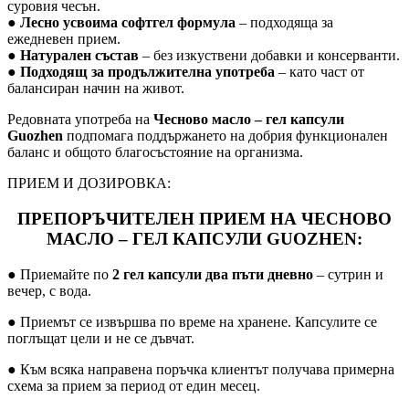
суровия чесън.
●
Лесно усвоима софтгел формула
– подходяща за
ежедневен прием.
●
Натурален състав
– без изкуствени добавки и консерванти.
●
Подходящ за продължителна употреба
– като част от
балансиран начин на живот.
Редовната употреба на
Чесново масло – гел капсули
Guozhen
подпомага поддържането на добрия функционален
баланс и общото благосъстояние на организма.
ПРИЕМ И ДОЗИРОВКА:
ПРЕПОРЪЧИТЕЛЕН ПРИЕМ НА ЧЕСНОВО
МАСЛО – ГЕЛ КАПСУЛИ GUOZHEN:
● Приемайте по
2 гел капсули два пъти дневно
– сутрин и
вечер, с вода.
● Приемът се извършва по време на хранене. Капсулите се
поглъщат цели и не се дъвчат.
● Към всяка направена поръчка клиентът получава примерна
схема за прием за период от един месец.