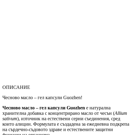
ОПИСАНИЕ
Чесново масло – гел капсули Guozhen!
Чесново масло – гел капсули Guozhen
е натурална
хранителна добавка с концентрирано масло от чесън (
Allium
sativum
), източник на естествени серни съединения, сред
които алицин. Формулата е създадена за ежедневна подкрепа
на сърдечно-съдовото здраве и естествените защитни
функции на организма.